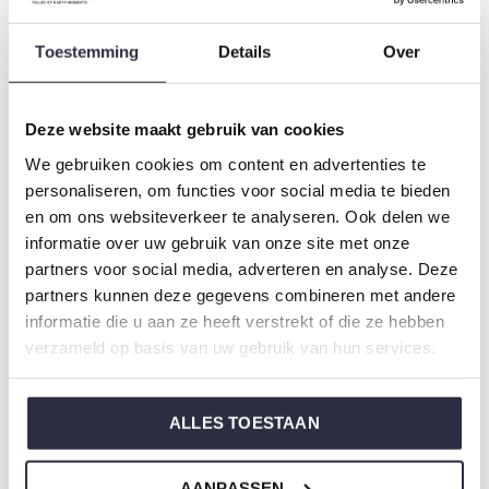
Typ:
Pyjama
Geschlecht: Damen
Toestemming
Details
Over
Farbe: Dark green
Zusammensetzung: 95% Cotton/ 5% Elastane
Deze website maakt gebruik van cookies
Artikelnummer: O57118-38
We gebruiken cookies om content en advertenties te
personaliseren, om functies voor social media te bieden
Die Nachtwäsche von Charlie Choe ist gefertigt aus
en om ons websiteverkeer te analyseren. Ook delen we
einem wunderbar weichen Jersey und hat eine perfekte
informatie over uw gebruik van onze site met onze
Passform.
partners voor social media, adverteren en analyse. Deze
partners kunnen deze gegevens combineren met andere
informatie die u aan ze heeft verstrekt of die ze hebben
Sie sind sich nicht sicher, welche Größe Sie für unsere
verzameld op basis van uw gebruik van hun services.
Nachtwäsche wählen sollen?
Klicken Sie dann
hier
für die Größentabelle von Charlie
ALLES TOESTAAN
Choe.
AANPASSEN