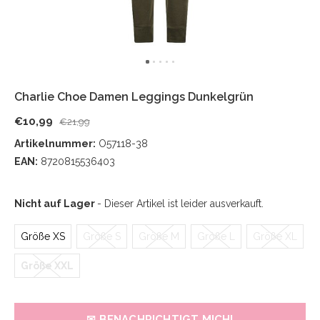
Charlie Choe Damen Leggings Dunkelgrün
€10,99
€21,99
Artikelnummer:
O57118-38
EAN:
8720815536403
Nicht auf Lager
- Dieser Artikel ist leider ausverkauft.
Größe XS
Größe S
Größe M
Größe L
Größe XL
Größe XXL
✉ BENACHRICHTIGT MICH!