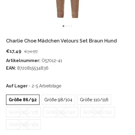
Charlie Choe Mädchen Velours Set Braun Hund
€17,49
€34,99
Artikelnummer:
O57012-41
EAN:
8720815534836
Auf Lager
- 2-5 Arbeitstage
Größe 86/92
Größe 98/104
Größe 110/116
Größe 122/128
Größe 134/140
Größe 146/152
Größe 158/164