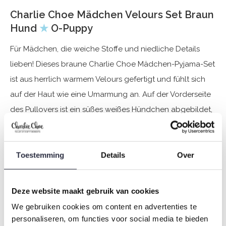
Charlie Choe Mädchen Velours Set Braun
Hund
★
O-Puppy
Für Mädchen, die weiche Stoffe und niedliche Details
lieben! Dieses braune Charlie Choe Mädchen-Pyjama-Set
ist aus herrlich warmem Velours gefertigt und fühlt sich
auf der Haut wie eine Umarmung an. Auf der Vorderseite
des Pullovers ist ein süßes weißes Hündchen abgebildet,
das sofort ein Lächeln hervorruft. Die passende Velours-
Pyjama-Hose rundet das Set ab – perfekt zum
Entspannen an kalten Herbst- und Wintertagen.
Toestemming
Details
Over
Spezifikationen
Deze website maakt gebruik van cookies
We gebruiken cookies om content en advertenties te
Marke: Charlie Choe
personaliseren, om functies voor social media te bieden
Saison: Autumn/Winter 2025