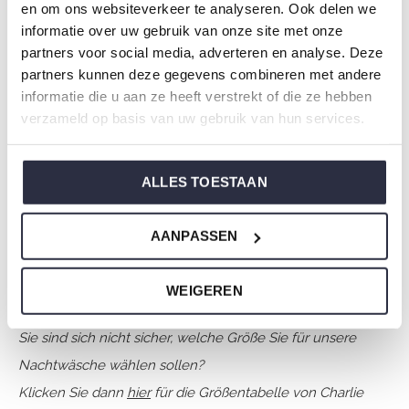
en om ons websiteverkeer te analyseren. Ook delen we
Thema: O-Puppy
informatie over uw gebruik van onze site met onze
Kollektion: Mädchenkleidung (92-164)
partners voor social media, adverteren en analyse. Deze
Typ:
Nachtwäsche Kinder
partners kunnen deze gegevens combineren met andere
informatie die u aan ze heeft verstrekt of die ze hebben
Geschlecht: Mädchen
verzameld op basis van uw gebruik van hun services.
Farbe: Faded brown
Zusammensetzung: 80% Cotton/ 20% Polyester
Artikelnummer: O57012-41
ALLES TOESTAAN
Die Nachtwäsche von Charlie Choe ist gefertigt aus
AANPASSEN
einem wunderbar weichen Jersey und hat eine perfekte
Passform.
WEIGEREN
Sie sind sich nicht sicher, welche Größe Sie für unsere
Nachtwäsche wählen sollen?
Klicken Sie dann
hier
für die Größentabelle von Charlie