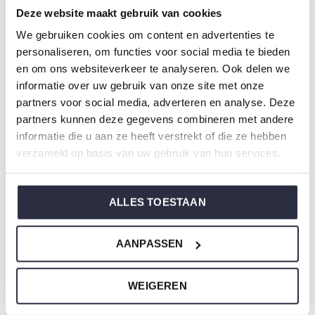
erhältlich.
Deze website maakt gebruik van cookies
We gebruiken cookies om content en advertenties te
Spezifikationen
personaliseren, om functies voor social media te bieden
en om ons websiteverkeer te analyseren. Ook delen we
Marke: Charlie Choe
informatie over uw gebruik van onze site met onze
Saison: Autumn/Winter 2025
partners voor social media, adverteren en analyse. Deze
Thema: O-Family Theme Fall in love with Charlie
partners kunnen deze gegevens combineren met andere
informatie die u aan ze heeft verstrekt of die ze hebben
Choe
verzameld op basis van uw gebruik van hun services.
Kollektion: Jungenkleidung (92-164)
Typ:
Nachtwäsche kinder
Geschlecht: Jungen
ALLES TOESTAAN
Farbe: Black
Zusammensetzung: 95% Cotton/ 5% Elastane
AANPASSEN
Artikelnummer: O57054-42
WEIGEREN
Die Nachtwäsche von Charlie Choe ist gefertigt aus