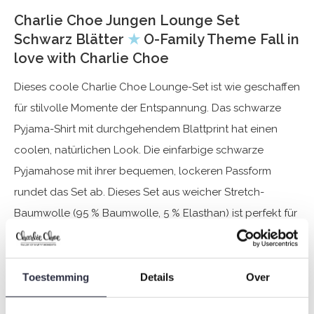
Charlie Choe Jungen Lounge Set
Schwarz Blätter
★
O-Family Theme Fall in
love with Charlie Choe
Dieses coole Charlie Choe Lounge-Set ist wie geschaffen
für stilvolle Momente der Entspannung. Das schwarze
Pyjama-Shirt mit durchgehendem Blattprint hat einen
coolen, natürlichen Look. Die einfarbige schwarze
Pyjamahose mit ihrer bequemen, lockeren Passform
rundet das Set ab. Dieses Set aus weicher Stretch-
Baumwolle (95 % Baumwolle, 5 % Elasthan) ist perfekt für
Jungen, die gerne in einem bequemen und gut
aussehenden Outfit chillen und schlafen. Lust auf
Twinning? Diese Pyjamas stammen aus der Charlie Choe-
Toestemming
Details
Over
Familienserie und sind auch für den Rest der Familie