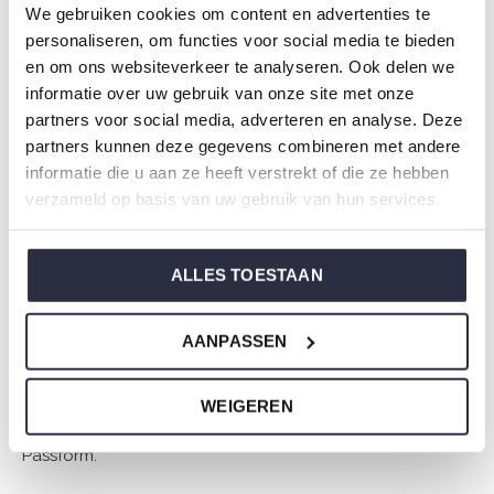
We gebruiken cookies om content en advertenties te
Spezifikationen
personaliseren, om functies voor social media te bieden
en om ons websiteverkeer te analyseren. Ook delen we
Marke: Charlie Choe
informatie over uw gebruik van onze site met onze
Saison: Spring/Summer 2026
partners voor social media, adverteren en analyse. Deze
Thema:
partners kunnen deze gegevens combineren met andere
Kollektion: Herren
informatie die u aan ze heeft verstrekt of die ze hebben
Typ:
Pyjama
verzameld op basis van uw gebruik van hun services.
Geschlecht: Männer
Farbe: Navy
ALLES TOESTAAN
Zusammensetzung: 100% Cotton
Artikelnummer: N59192-39
AANPASSEN
Die Nachtwäsche von Charlie Choe ist gefertigt aus
WEIGEREN
einem wunderbar weichen Jersey und hat eine perfekte
Passform.