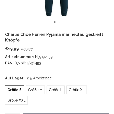
Charlie Choe Herren Pyjama marineblau gestreift
Knöpfe
€19,99
€39,99
Artikelnummer:
N59192-39
EAN:
8720815636493
Auf Lager
- 2-5 Arbeitstage
Größe S
Größe M
Größe L
Größe XL
Größe XXL