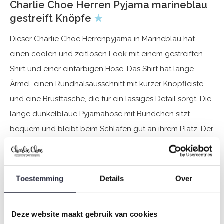
Charlie Choe Herren Pyjama marineblau
gestreift Knöpfe
★
Dieser Charlie Choe Herrenpyjama in Marineblau hat
einen coolen und zeitlosen Look mit einem gestreiften
Shirt und einer einfarbigen Hose. Das Shirt hat lange
Ärmel, einen Rundhalsausschnitt mit kurzer Knopfleiste
und eine Brusttasche, die für ein lässiges Detail sorgt. Die
lange dunkelblaue Pyjamahose mit Bündchen sitzt
bequem und bleibt beim Schlafen gut an ihrem Platz. Der
Stoff aus 100 % Baumwolle fühlt sich weich und
atmungsaktiv an und ist ideal für einen erholsamen
Schlaf und entspannte Momente zu Hause. Diese Charlie
Toestemming
Details
Over
Choe Pyjamas bieten praktischen Komfort und einen
frischen Look für unbeschwerte Abende und Nächte.
Deze website maakt gebruik van cookies