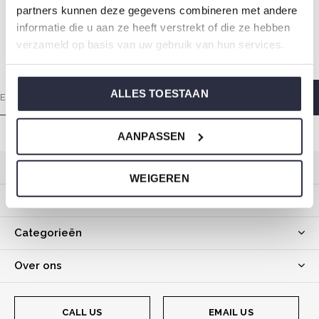
partners kunnen deze gegevens combineren met andere
informatie die u aan ze heeft verstrekt of die ze hebben
Elke zondagochtend met liefde gemaakt zodat jij heerlijk
verzameld op basis van uw gebruik van hun services.
wakker wordt.
ALLES TOESTAAN
AANPASSEN
Klantenservice
WEIGEREN
Mijn account
Categorieën
Over ons
CALL US
EMAIL US