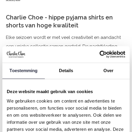
Charlie Choe - hippe pyjama shirts en
shorts van hoge kwaliteit
Elke seizoen wordt er met veel creativiteit en aandacht
een unieke collectie samen gesteld. De nachtkleding
wordt vervolgens van kwaliteites stoffen gefabriceert,
met de meest zachte jersey stoffen zodat de pyjama's
Toestemming
Details
Over
heerlijk zitten!
Mix en match met alle andere nachtmode items, deze
Deze website maakt gebruik van cookies
vind je bij
dames pyjama's
. Shop nu jouw pyjama short!
We gebruiken cookies om content en advertenties te
personaliseren, om functies voor social media te bieden
en om ons websiteverkeer te analyseren. Ook delen we
informatie over uw gebruik van onze site met onze
Rock jouw inbox
partners voor social media, adverteren en analyse. Deze