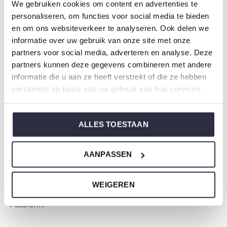
We gebruiken cookies om content en advertenties te
Spezifikationen
personaliseren, om functies voor social media te bieden
Marke: Charlie Choe
en om ons websiteverkeer te analyseren. Ook delen we
informatie over uw gebruik van onze site met onze
Saison: Spring/Summer 2026
partners voor social media, adverteren en analyse. Deze
Thema: N Amalfi Coast
partners kunnen deze gegevens combineren met andere
Kollektion: Damen
informatie die u aan ze heeft verstrekt of die ze hebben
Typ:
Pyjama
verzameld op basis van uw gebruik van hun services.
Geschlecht: Damen
Farbe: Light blue
ALLES TOESTAAN
Zusammensetzung: 95% Modal/ 5% Elastane
Artikelnummer: N59117-38
AANPASSEN
Die Nachtwäsche von Charlie Choe ist gefertigt aus
WEIGEREN
einem wunderbar weichen Jersey und hat eine perfekte
Passform.