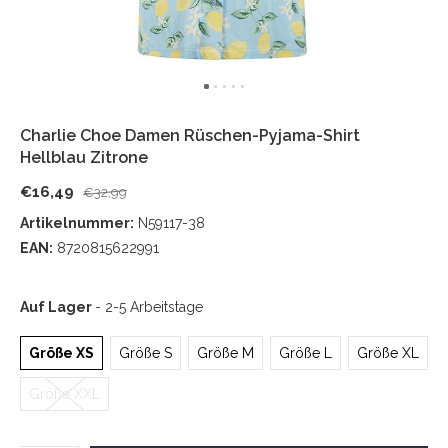
Charlie Choe Damen Rüschen-Pyjama-Shirt
Hellblau Zitrone
€16,49
€32,99
Artikelnummer:
N59117-38
EAN:
8720815622991
Auf Lager
- 2-5 Arbeitstage
Größe XS
Größe S
Größe M
Größe L
Größe XL
Größe XXL