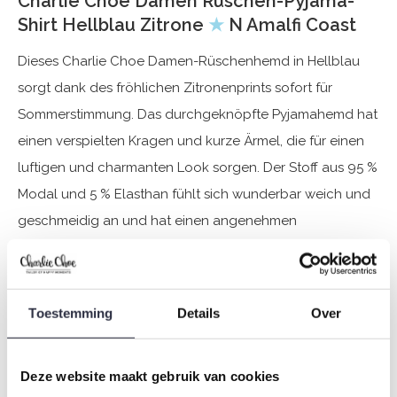
Charlie Choe Damen Rüschen-Pyjama-
Shirt Hellblau Zitrone
★
N Amalfi Coast
Dieses Charlie Choe Damen-Rüschenhemd in Hellblau
sorgt dank des fröhlichen Zitronenprints sofort für
Sommerstimmung. Das durchgeknöpfte Pyjamahemd hat
einen verspielten Kragen und kurze Ärmel, die für einen
luftigen und charmanten Look sorgen. Der Stoff aus 95 %
Modal und 5 % Elasthan fühlt sich wunderbar weich und
geschmeidig an und hat einen angenehmen
Stretchanteil, der sich jeder Bewegung anpasst. Dieses
Charlie Choe Rüschenhemd mit Knopfverschluss ist
perfekt für warme Nächte oder entspannte Momente zu
Toestemming
Details
Over
Hause, in denen Sie Fröhlichkeit und Komfort genießen
möchten.
Deze website maakt gebruik van cookies