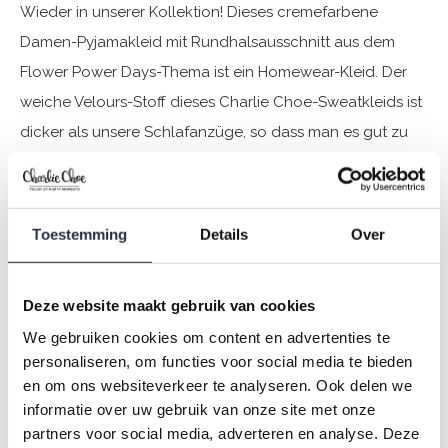
Wieder in unserer Kollektion! Dieses cremefarbene
Damen-Pyjamakleid mit Rundhalsausschnitt aus dem
Flower Power Days-Thema ist ein Homewear-Kleid. Der
weiche Velours-Stoff dieses Charlie Choe-Sweatkleids ist
dicker als unsere Schlafanzüge, so dass man es gut zu
Hause tragen kann!
Spezifikationen
Toestemming
Details
Over
Marke: Charlie Choe
Saison: Autumn/Winter 2024
Deze website maakt gebruik van cookies
Thema: Q- Flower power days
We gebruiken cookies om content en advertenties te
Kollektion: Damen
personaliseren, om functies voor social media te bieden
Typ:
Pyjama
en om ons websiteverkeer te analyseren. Ook delen we
informatie over uw gebruik van onze site met onze
Geschlecht: Damen
partners voor social media, adverteren en analyse. Deze
Farbe: Off-white