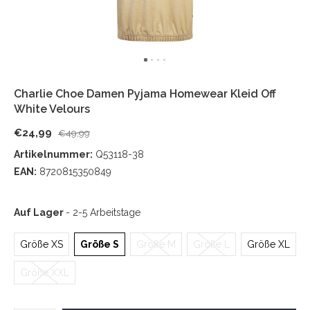
Charlie Choe Damen Pyjama Homewear Kleid Off
White Velours
€24,99
€49,99
Artikelnummer:
Q53118-38
EAN:
8720815350849
Auf Lager
- 2-5 Arbeitstage
Größe XS
Größe S
Größe M
Größe L
Größe XL
Größe XXL