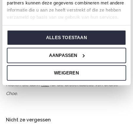
partners kunnen deze gegevens combineren met andere
Zusammensetzung: 80% Cotton/ 20% Polyester
informatie die u aan ze heeft verstrekt of die ze hebben
Artikelnummer: Q53118-38
verzameld op basis van uw gebruik van hun services.
Die Nachtwäsche von Charlie Choe ist gefertigt aus
ALLES TOESTAAN
einem wunderbar weichen Jersey und hat eine perfekte
Passform.
AANPASSEN
Sie sind sich nicht sicher, welche Größe Sie für unsere
WEIGEREN
Nachtwäsche wählen sollen?
Klicken Sie dann
hier
für die Größentabelle von Charlie
Choe.
Nicht ze vergessen