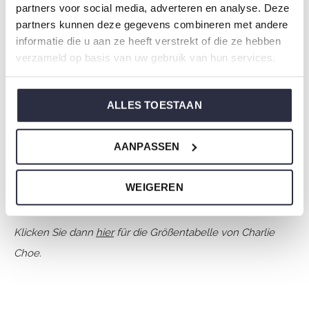
partners voor social media, adverteren en analyse. Deze
Geschlecht: Damen
partners kunnen deze gegevens combineren met andere
Farbe: Off white + black
informatie die u aan ze heeft verstrekt of die ze hebben
Zusammensetzung: 100% Polyester
verzameld op basis van uw gebruik van hun services.
Artikelnummer: O57151-38
ALLES TOESTAAN
Die Nachtwäsche von Charlie Choe ist gefertigt aus
einem wunderbar weichen Jersey und hat eine perfekte
AANPASSEN
Passform.
WEIGEREN
Sie sind sich nicht sicher, welche Größe Sie für unsere
Nachtwäsche wählen sollen?
Klicken Sie dann
hier
für die Größentabelle von Charlie
Choe.