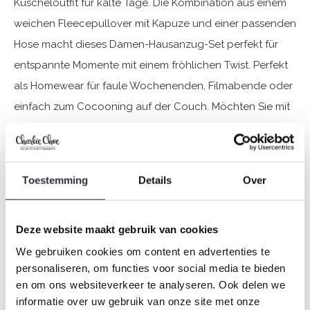
Kuscheloutfit für kalte Tage. Die Kombination aus einem
weichen Fleecepullover mit Kapuze und einer passenden
Hose macht dieses Damen-Hausanzug-Set perfekt für
entspannte Momente mit einem fröhlichen Twist. Perfekt
als Homewear für faule Wochenenden, Filmabende oder
einfach zum Cocooning auf der Couch. Möchten Sie mit
Ihrem Mini-Me twinnen? Dieses Set gibt es für Damen und
Mädchen.
Toestemming
Details
Over
Spezifikationen
Marke: Charlie Choe
Deze website maakt gebruik van cookies
Saison: Autumn/Winter 2025
We gebruiken cookies om content en advertenties te
Thema: O-Cozy days
personaliseren, om functies voor social media te bieden
Kollektion: Damen
en om ons websiteverkeer te analyseren. Ook delen we
Typ:
Pyjama
informatie over uw gebruik van onze site met onze