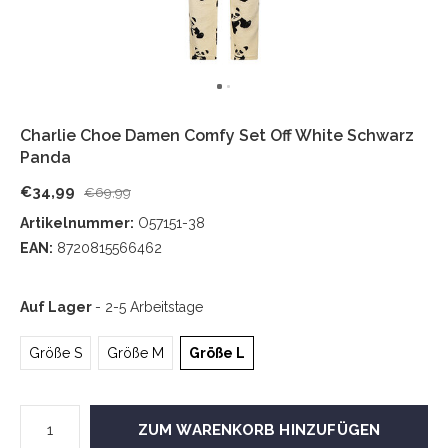
Charlie Choe Damen Comfy Set Off White Schwarz
Panda
€34,99
€69,99
Artikelnummer:
O57151-38
EAN:
8720815566462
Auf Lager
- 2-5 Arbeitstage
Größe S
Größe M
Größe L
ZUM WARENKORB HINZUFÜGEN