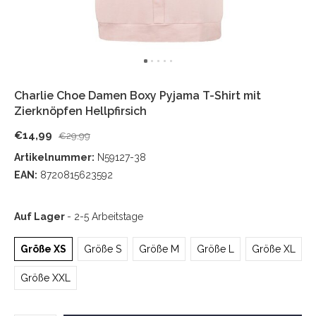
Charlie Choe Damen Boxy Pyjama T-Shirt mit
Zierknöpfen Hellpfirsich
€14,99
€29,99
Artikelnummer:
N59127-38
EAN:
8720815623592
Auf Lager
- 2-5 Arbeitstage
Größe XS
Größe S
Größe M
Größe L
Größe XL
Größe XXL