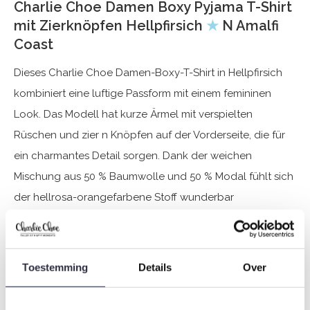
Charlie Choe Damen Boxy Pyjama T-Shirt
mit Zierknöpfen Hellpfirsich
★
N Amalfi
Coast
Dieses Charlie Choe Damen-Boxy-T-Shirt in Hellpfirsich
kombiniert eine luftige Passform mit einem femininen
Look. Das Modell hat kurze Ärmel mit verspielten
Rüschen und zier n Knöpfen auf der Vorderseite, die für
ein charmantes Detail sorgen. Dank der weichen
Mischung aus 50 % Baumwolle und 50 % Modal fühlt sich
der hellrosa-orangefarbene Stoff wunderbar
geschmeidig und atmungsaktiv an, ideal für warme
Sommertage oder entspannte Abende zu Hause. Dieses
Charlie Choe Pyjama-T-Shirt lässt sich perfekt mit einer
Toestemming
Details
Over
fröhlichen Pyjamahose oder Shorts aus der Kollektion
kombinieren und verleiht Ihnen einen frischen und