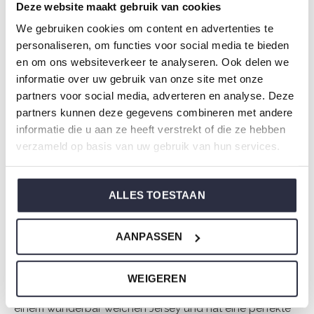
Deze website maakt gebruik van cookies
bequemen Look für unbeschwerte Momente.
We gebruiken cookies om content en advertenties te
personaliseren, om functies voor social media te bieden
Spezifikationen
en om ons websiteverkeer te analyseren. Ook delen we
informatie over uw gebruik van onze site met onze
Marke: Charlie Choe
partners voor social media, adverteren en analyse. Deze
Saison: Spring/Summer 2026
partners kunnen deze gegevens combineren met andere
Thema: N Amalfi Coast
informatie die u aan ze heeft verstrekt of die ze hebben
Kollektion: Damen
verzameld op basis van uw gebruik van hun services.
Typ:
Pyjama
Geschlecht: Damen
ALLES TOESTAAN
Farbe: Light peach
Zusammensetzung: 50% Cotton/ 50% Modal
AANPASSEN
Artikelnummer: N59127-38
WEIGEREN
Die Nachtwäsche von Charlie Choe ist gefertigt aus
einem wunderbar weichen Jersey und hat eine perfekte