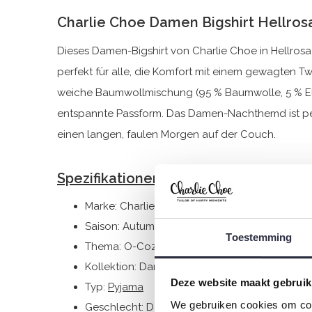
Charlie Choe Damen Bigshirt Hellros
Dieses Damen-Bigshirt von Charlie Choe in Hellros
perfekt für alle, die Komfort mit einem gewagten Twi
weiche Baumwollmischung (95 % Baumwolle, 5 % El
entspannte Passform. Das Damen-Nachthemd ist pe
einen langen, faulen Morgen auf der Couch.
Spezifikationen
Marke: Charlie Choe
Saison: Autumn/Winter 2025
Toestemming
Thema: O-Cozy days
Kollektion: Damen
Deze website maakt gebruik
Typ:
Pyjama
We gebruiken cookies om cont
Geschlecht: Damen