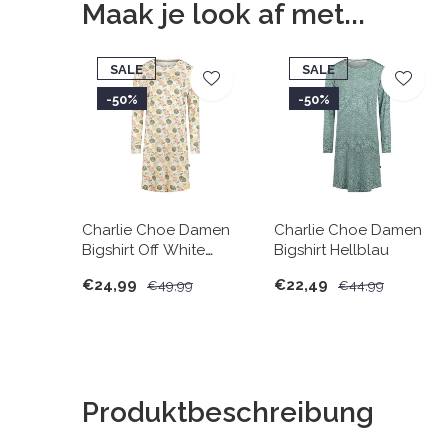
Maak je look af met...
SALE
SALE
-50%
-50%
Charlie Choe Damen
Charlie Choe Damen
Bigshirt Off White
Bigshirt Hellblau
Herbst
€24,99
€22,49
€49,99
€44,99
Produktbeschreibung