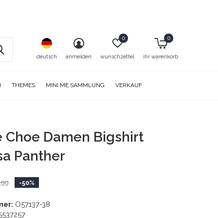
0
0
deutsch
anmelden
wunschzettel
ihr warenkorb
N
THEMES
MINI ME SAMMLUNG
VERKAUF
e Choe Damen Bigshirt
sa Panther
,99
-50%
mer:
O57137-38
5537257