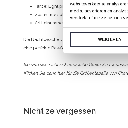
websiteverkeer te analyseren
Farbe: Light pink
media, adverteren en analys
Zusammensetzung: 95% Cotton/ 5% Elastane
verstrekt of die ze hebben v
Artikelnummer: O57137-38
Die Nachtwäsche von Charlie Choe ist gefertigt a
WEIGEREN
eine perfekte Passform.
Sie sind sich nicht sicher, welche Größe Sie für uns
Klicken Sie dann
hier
für die Größentabelle von Charl
Nicht ze vergessen