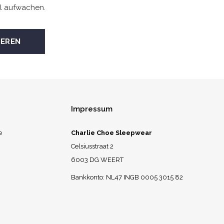
l aufwachen.
Impressum
e
Charlie Choe Sleepwear
Celsiusstraat 2
6003 DG WEERT
Bankkonto: NL47 INGB 0005 3015 82