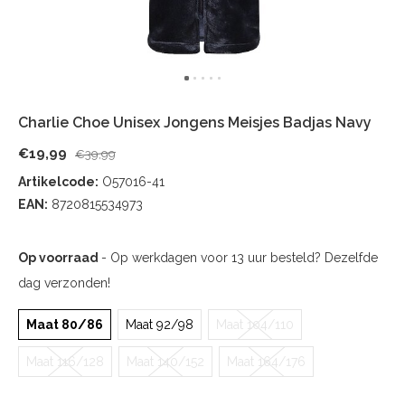
Charlie Choe Unisex Jongens Meisjes Badjas Navy
€19,99
€39,99
Artikelcode:
O57016-41
EAN:
8720815534973
Op voorraad
- Op werkdagen voor 13 uur besteld? Dezelfde
dag verzonden!
Maat 80/86
Maat 92/98
Maat 104/110
Maat 116/128
Maat 140/152
Maat 164/176