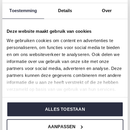
Meisjeskleding (vanaf maat 92)
Toestemming
Details
Over
Type:
Nachtkleding kinderen
Geslacht: Unisex
Kleur: Navy
Deze website maakt gebruik van cookies
Samenstelling: 100% Polyester
We gebruiken cookies om content en advertenties te
Artikelnummer: O57016-41
personaliseren, om functies voor social media te bieden
en om ons websiteverkeer te analyseren. Ook delen we
informatie over uw gebruik van onze site met onze
De nachtkleding van Charlie Choe is gemaakt van
partners voor social media, adverteren en analyse. Deze
heerlijke zachte stoffen en heeft een perfecte pasvorm.
partners kunnen deze gegevens combineren met andere
informatie die u aan ze heeft verstrekt of die ze hebben
Weet je niet zo goed welke maat je moet kiezen van onze
verzameld op basis van uw gebruik van hun services.
nachtkleding?
Klik dan
hier
voor de maattabel van Charlie Choe.
ALLES TOESTAAN
AANPASSEN