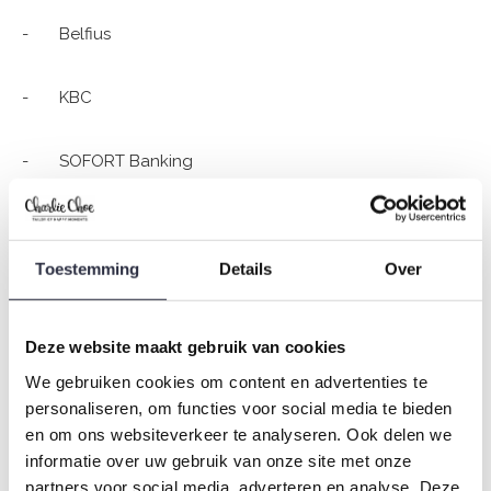
- Belfius
- KBC
- SOFORT Banking
- Paypal
Toestemming
Details
Over
- Giropay
Deze website maakt gebruik van cookies
- een cadeau- of tegoedbon, uitgegeven door
We gebruiken cookies om content en advertenties te
charliechoe.com
personaliseren, om functies voor social media te bieden
en om ons websiteverkeer te analyseren. Ook delen we
Offline betalen (bankoverschrijving)
informatie over uw gebruik van onze site met onze
partners voor social media, adverteren en analyse. Deze