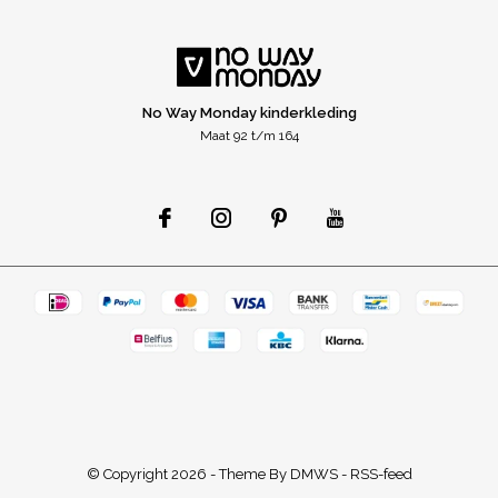
No Way Monday kinderkleding
Maat 92 t/m 164
© Copyright
2026
- Theme By
DMWS
-
RSS-feed