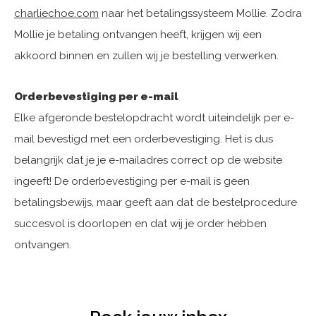
charliechoe.com
naar het betalingssysteem Mollie. Zodra
Mollie je betaling ontvangen heeft, krijgen wij een
akkoord binnen en zullen wij je bestelling verwerken.
Orderbevestiging per e-mail
Elke afgeronde bestelopdracht wordt uiteindelijk per e-
mail bevestigd met een orderbevestiging. Het is dus
belangrijk dat je je e-mailadres correct op de website
ingeeft! De orderbevestiging per e-mail is geen
betalingsbewijs, maar geeft aan dat de bestelprocedure
succesvol is doorlopen en dat wij je order hebben
ontvangen.