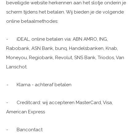
beveiligde website herkennen aan het slotje onderin je
scherm tijdens het betalen. Wij bieden je de volgende
online betaalmethodes:
- iDEAL, online betalen via: ABN AMRO, ING,
Rabobank, ASN Bank, bunq, Handelsbanken, Knab,
Moneyou, Regiobank, Revolut, SNS Bank, Triodos, Van
Lanschot.
-
Klarna - achteraf betalen
- Creditcard: wij accepteren MasterCard, Visa,
American Express
- Bancontact