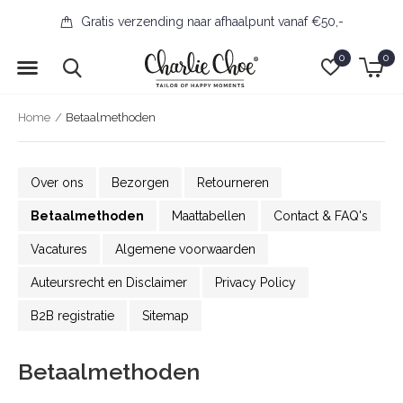
Gratis verzending naar afhaalpunt vanaf €50,-
0
0
Home
Betaalmethoden
Over ons
Bezorgen
Retourneren
Betaalmethoden
Maattabellen
Contact & FAQ's
Vacatures
Algemene voorwaarden
Auteursrecht en Disclaimer
Privacy Policy
B2B registratie
Sitemap
Betaalmethoden