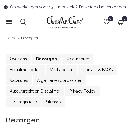
Gratis verzending naar afhaalpunt vanaf €50,-
0
0
Home
Bezorgen
Over ons
Bezorgen
Retourneren
Betaalmethoden
Maattabellen
Contact & FAQ's
Vacatures
Algemene voorwaarden
Auteursrecht en Disclaimer
Privacy Policy
B2B registratie
Sitemap
Bezorgen