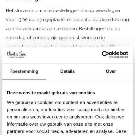
Het streven is om alle bestellingen die op werkdagen
vóór 13:00 uur zijn geplaatst en betaald, op dezelfde dag
aan de vervoerder aan te bieden. Bestellingen die op
zaterdag of zondag zijn geplaatst, worden de
eerstvolgende werkdag verwerkt en verzonden. Wij
kunnen helaas geen garantie geven wat betreft onze
postpartijen.
Toestemming
Details
Over
Bestellingen voor het buitenland hebben een langere
levertijd. Ook deze bestellingen kun je traceren via de
Deze website maakt gebruik van cookies
link in de verzendbevestiging.
We gebruiken cookies om content en advertenties te
personaliseren, om functies voor social media te bieden
en om ons websiteverkeer te analyseren. Ook delen we
Tijdens feestdagen, sale periode zoals Black Friday en
informatie over uw gebruik van onze site met onze
de lanceringen van nieuwe collecties is het drukker dan
partners voor social media, adverteren en analyse. Deze