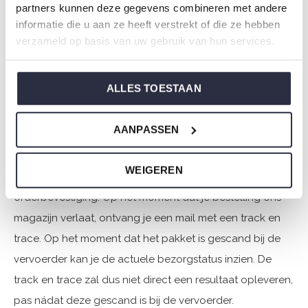
normaal. Ondanks de drukte doen we er alles aan om
partners kunnen deze gegevens combineren met andere
jouw pakket zo snel mogelijk te verwerken en versturen.
informatie die u aan ze heeft verstrekt of die ze hebben
verzameld op basis van uw gebruik van hun services.
Houd er rekening mee dat het pakket later bij geleverd
wordt dan dat je van ons gewend bent.
ALLES TOESTAAN
Hoe volg ik een bestelling?
AANPASSEN
Je krijgt van ons een aantal e-mails om je op de hoogte
te houden van de voortgang van je bestelling. Nadat je
WEIGEREN
je bestelling hebt geplaatst, krijg je van ons per e-mail de
orderbevestiging. Op het moment dat je bestelling ons
magazijn verlaat, ontvang je een mail met een track en
trace. Op het moment dat het pakket is gescand bij de
vervoerder kan je de actuele bezorgstatus inzien. De
track en trace zal dus niet direct een resultaat opleveren,
pas nádat deze gescand is bij de vervoerder.