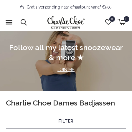
Gratis verzending naar afhaalpunt vanaf €50,-
0
0
Follow all my latest snoozewear
& more ★
JOIN ME
Charlie Choe Dames Badjassen
FILTER