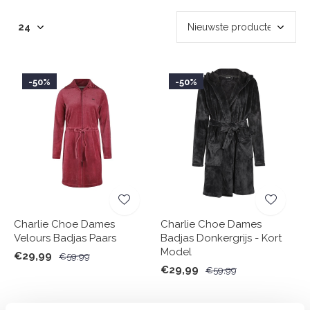
-50%
-50%
Charlie Choe Dames
Charlie Choe Dames
Velours Badjas Paars
Badjas Donkergrijs - Kort
Model
€29,99
€59,99
€29,99
€59,99
Seen 2 of the 2 products