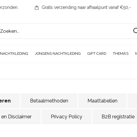
erzonden.
Gratis verzending naar afhaalpunt vanaf €50,-
 NACHTKLEDING
JONGENS NACHTKLEDING
GIFT CARD
THEMA'S
eren
Betaalmethoden
Maattabellen
 en Disclaimer
Privacy Policy
B2B registratie