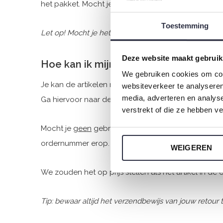
het pakket. Mocht je één of meerdere artikelen van 
Toestemming
Let op! Mocht je het pakket onverzekerd versturen is 
Deze website maakt gebruik
Hoe kan ik mijn artikelen retournere
We gebruiken cookies om cont
Je kan de artikelen retour sturen met een retourla
websiteverkeer te analyseren
media, adverteren en analys
Ga hiervoor naar de
retourmodule
van Charlie Choe
verstrekt of die ze hebben v
Mocht je
geen
gebruik maken van een retourlabel va
ordernummer erop. Zodat wij kunnen herleiden van
WEIGEREN
We zouden het op prijs stellen als het artikel in de
Tip: bewaar altijd het verzendbewijs van jouw retour t