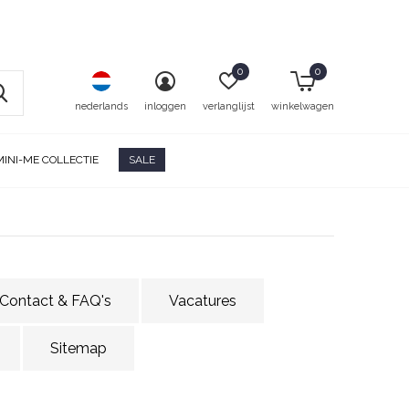
0
0
nederlands
inloggen
verlanglijst
winkelwagen
MINI-ME COLLECTIE
SALE
Contact & FAQ's
Vacatures
Sitemap