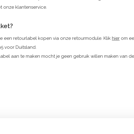
t onze klantenservice.
kket?
 je een retourlabel kopen via onze retourmodule. Klik
hier
om een
5 voor Duitsland.
ndlabel aan te maken mocht je geen gebruik willen maken van 
et gehele aankoopbedrag plus de verzendkosten teruggestort. Di