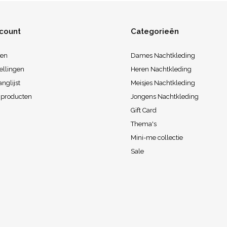
ccount
Categorieën
ren
Dames Nachtkleding
ellingen
Heren Nachtkleding
anglijst
Meisjes Nachtkleding
k producten
Jongens Nachtkleding
Gift Card
Thema's
Mini-me collectie
Sale