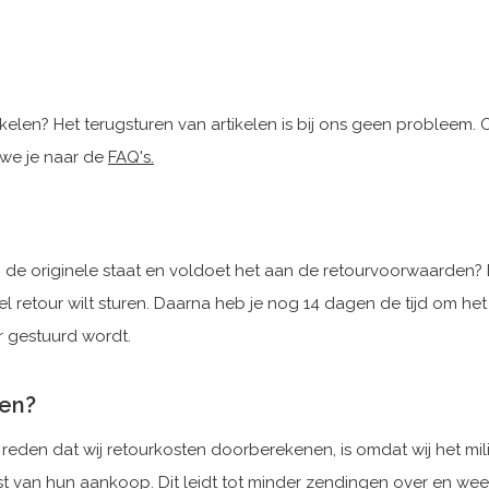
elen? Het terugsturen van artikelen is bij ons geen probleem. 
 we je naar de
FAQ's
.
kel in de originele staat en voldoet het aan de retourvoorwaarden
l retour wilt sturen. Daarna heb je nog 14 dagen de tijd om he
ur gestuurd wordt.
ren?
 reden dat wij retourkosten doorberekenen, is omdat wij het mil
wust van hun aankoop. Dit leidt tot minder zendingen over en we