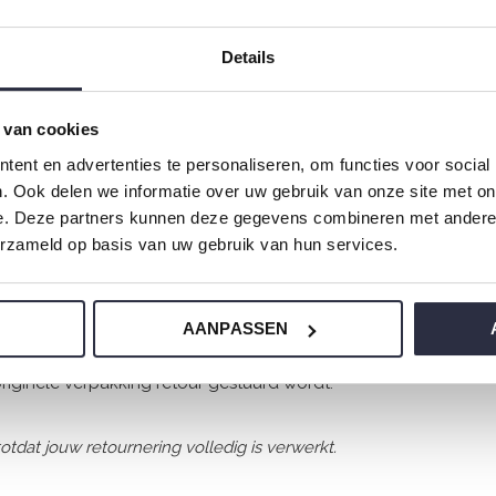
de bestelling houden dan krijg je de verzendkosten niet terugg
Details
dit je eigen verantwoordelijkheid.
 van cookies
n?
ent en advertenties te personaliseren, om functies voor social
bel van UPS via Sendcloud.
. Ook delen we informatie over uw gebruik van onze site met on
e. Deze partners kunnen deze gegevens combineren met andere i
. In deze module kan je de items voormelden met daarbij de r
erzameld op basis van uw gebruik van hun services.
n Sendcloud, dan willen je vriendelijk verzoeken om bij je ret
 wie het pakket komt.
AANPASSEN
 originele verpakking retour gestuurd wordt.
otdat jouw retournering volledig is verwerkt.