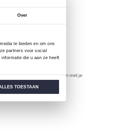
estort.
Over
 media te bieden en om ons
ze partners voor social
nformatie die u aan ze heeft
etourreden.
ourzending een briefje te stoppen met je
ALLES TOESTAAN