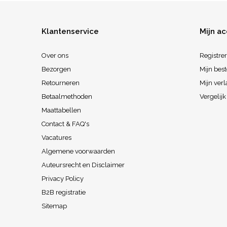
Klantenservice
Mijn a
Over ons
Registre
Bezorgen
Mijn best
Retourneren
Mijn verl
Betaalmethoden
Vergelij
Maattabellen
Contact & FAQ's
Vacatures
Algemene voorwaarden
Auteursrecht en Disclaimer
Privacy Policy
B2B registratie
Sitemap