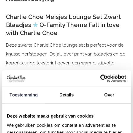
Charlie Choe Meisjes Lounge Set Zwart
Blaadjes
★
O-Family Theme Fall in love
with Charlie Choe
Deze zwarte Charlie Choe lounge set is perfect voor de
knusse herfstdagen. De all-over print van blaadjes en de
koperkleurige tekstprint geven een warme, stijlvolle
uitstraling aan de meisjespyjama. De gestreepte boorden
en de zachte katoenmix (95% katoen, 5% elastaan) biedt
ultiem comfort tijdens relaxmomentjes thuis. Samen
Toestemming
Details
Over
twinnen? Deze pyjama komt uit het Charlie Choe
familiethema en is er ook voor de rest van het gezin.
Deze website maakt gebruik van cookies
We gebruiken cookies om content en advertenties te
Specificaties
personaliseren, om functies voor social media te bieden