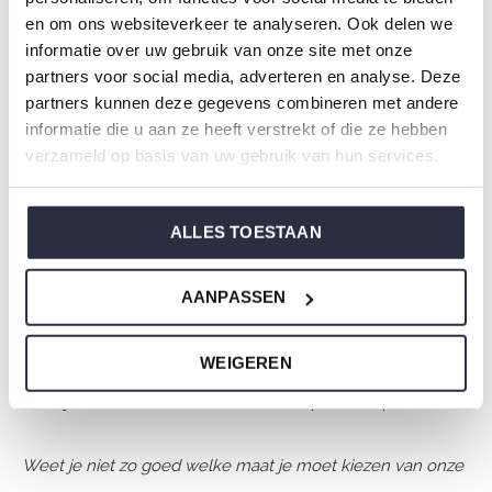
Merk: Charlie Choe
en om ons websiteverkeer te analyseren. Ook delen we
informatie over uw gebruik van onze site met onze
Seizoen: Autumn/Winter 2025
partners voor social media, adverteren en analyse. Deze
Thema: O-Family Theme Fall in love with Charlie
partners kunnen deze gegevens combineren met andere
Choe
informatie die u aan ze heeft verstrekt of die ze hebben
Collectie: Meisjeskleding (vanaf maat 92)
verzameld op basis van uw gebruik van hun services.
Type:
Nachtkleding kinderen
Geslacht: Meisjes
ALLES TOESTAAN
Kleur: Black
Samenstelling: 95% Cotton/ 5% Elastane
AANPASSEN
Artikelnummer: O57006-41
WEIGEREN
De nachtkleding van Charlie Choe is gemaakt van
heerlijke zachte stoffen en heeft een perfecte pasvorm.
Weet je niet zo goed welke maat je moet kiezen van onze