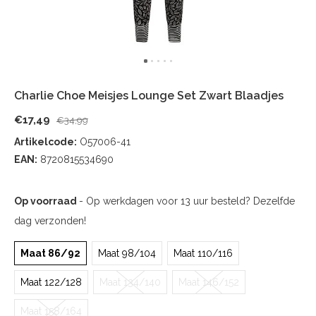
Charlie Choe Meisjes Lounge Set Zwart Blaadjes
€17,49
€34,99
Artikelcode:
O57006-41
EAN:
8720815534690
Op voorraad
- Op werkdagen voor 13 uur besteld? Dezelfde
dag verzonden!
Maat 86/92
Maat 98/104
Maat 110/116
Maat 122/128
Maat 134/140
Maat 146/152
Maat 158/164