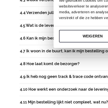
We gebruiken cookies om cont
websiteverkeer te analyseren
media, adverteren en analys
4.4
Verzenden jullie ook naar het buitenland?
verstrekt of die ze hebben v
4.5
Wat is de levertijd van mijn bestelling?
WEIGEREN
4.6
Kan ik mijn bestelling laten bezorgen bij 
4.7
Ik woon in de buurt, kan ik mijn bestelling o
4.8
Hoe laat komt de bezorger?
4.9
Ik heb nog geen track & trace code ontvan
4.10
Hoe werkt een onderzoek naar de leverin
4.11
Mijn bestelling lijkt niet compleet, wat nu?