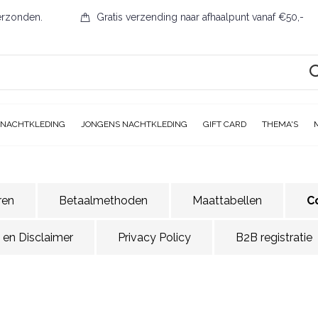
erzonden.
Gratis verzending naar afhaalpunt vanaf €50,-
 NACHTKLEDING
JONGENS NACHTKLEDING
GIFT CARD
THEMA'S
ren
Betaalmethoden
Maattabellen
C
 en Disclaimer
Privacy Policy
B2B registratie