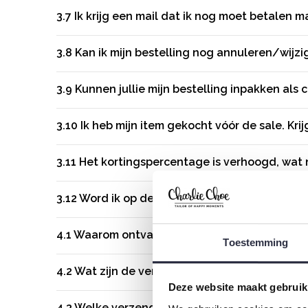
3.7
Ik krijg een mail dat ik nog moet betalen 
3.8
Kan ik mijn bestelling nog annuleren/wijzi
3.9
Kunnen jullie mijn bestelling inpakken als 
3.10
Ik heb mijn item gekocht vóór de sale. Krij
3.11
Het kortingspercentage is verhoogd, wat 
3.12
Word ik op de hoogte gehouden van de vo
4.1
Waarom ontvang ik geen pakbon meer?
Toestemming
4.2
Wat zijn de verzendkosten?
Deze website maakt gebruik
4.3
Welke verzendmaatschappij gebruikt Char