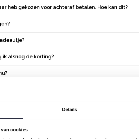
maar heb gekozen voor achteraf betalen. Hoe kan dit?
gen?
cadeautje?
g ik alsnog de korting?
nu?
ortgang van mijn bestelling?
Details
 van cookies
lie Choe?