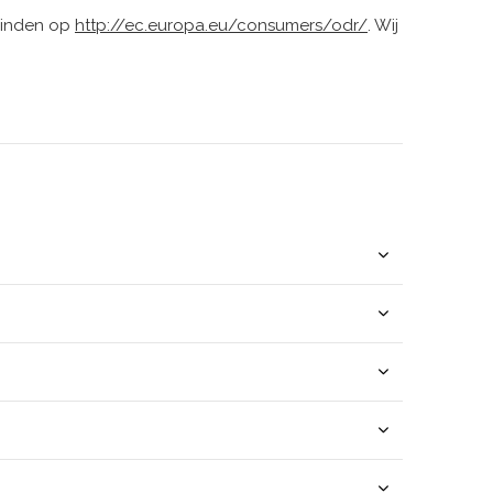
 vinden op
http://ec.europa.eu/consumers/odr/
. Wij