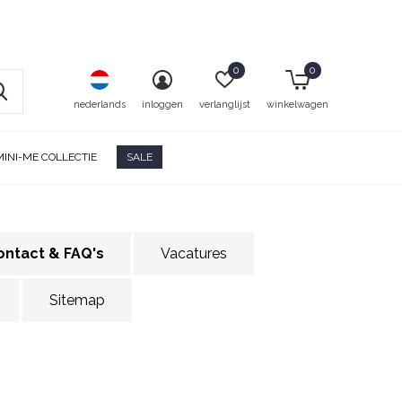
0
0
nederlands
inloggen
verlanglijst
winkelwagen
MINI-ME COLLECTIE
SALE
ontact & FAQ's
Vacatures
Sitemap