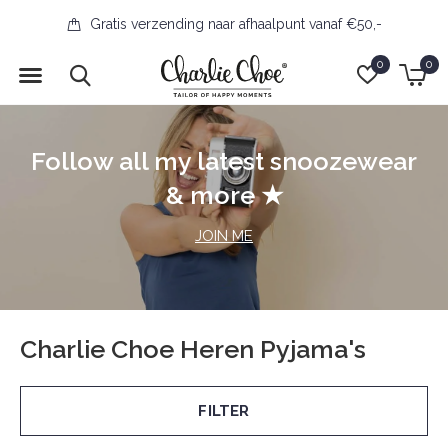
Gratis verzending naar afhaalpunt vanaf €50,-
0
0
Follow all my latest snoozewear
& more ★
JOIN ME
Charlie Choe Heren Pyjama's
FILTER