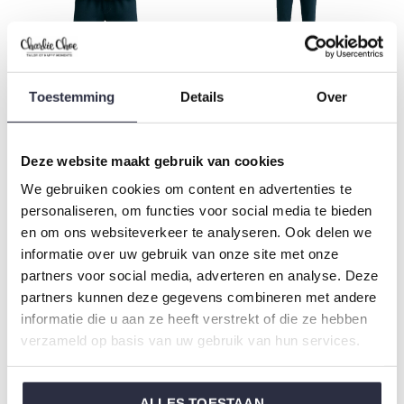
Charlie Choe Heren Pyjama
Charlie Choe Heren Pyjama
Toestemming
Details
Over
Shortama Navy Gestreept
Navy Gestreept
€17,49
€19,99
€34,99
€39,99
Deze website maakt gebruik van cookies
-50%
We gebruiken cookies om content en advertenties te
personaliseren, om functies voor social media te bieden
en om ons websiteverkeer te analyseren. Ook delen we
informatie over uw gebruik van onze site met onze
partners voor social media, adverteren en analyse. Deze
partners kunnen deze gegevens combineren met andere
informatie die u aan ze heeft verstrekt of die ze hebben
verzameld op basis van uw gebruik van hun services.
Charlie Choe Heren Pyjama
Short Set Lichtblauw Geruit
ALLES TOESTAAN