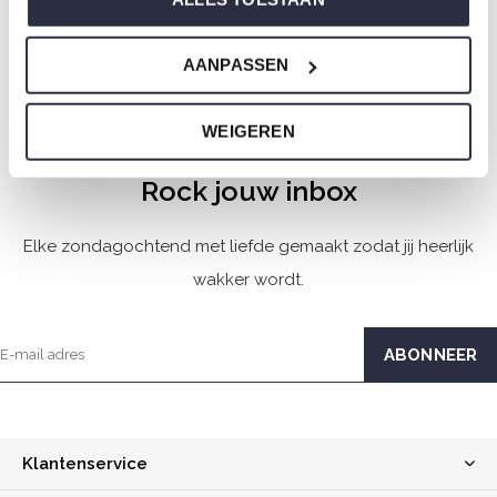
€24,99
€49,99
AANPASSEN
Seen 7 of the 7 products
WEIGEREN
Rock jouw inbox
Elke zondagochtend met liefde gemaakt zodat jij heerlijk
wakker wordt.
Klantenservice