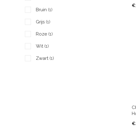
€
Bruin
(1)
Grijs
(1)
Roze
(1)
Wit
(1)
Zwart
(1)
Off-white
(1)
Rood
(1)
C
H
€