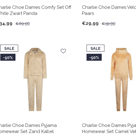
harlie Choe Dames Comfy Set Off
Charlie Choe Dames Velo
hite Zwart Panda
Paars
34,99
€29,99
€69,99
€59,99
SALE
SALE
-50%
-50%
harlie Choe Dames Pyjama
Charlie Choe Dames Pyj
omewear Set Zand Kabel
Homewear Set Camel Vel