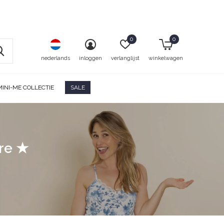
0
0
nederlands
inloggen
verlanglijst
winkelwagen
MINI-ME COLLECTIE
SALE
ore ★