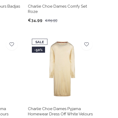
urs Badjas
Charlie Choe Dames Comfy Set
Roze
€34,99
€69,99
SALE
-50%
ama
Charlie Choe Dames Pyjama
ours
Homewear Dress Off White Velours