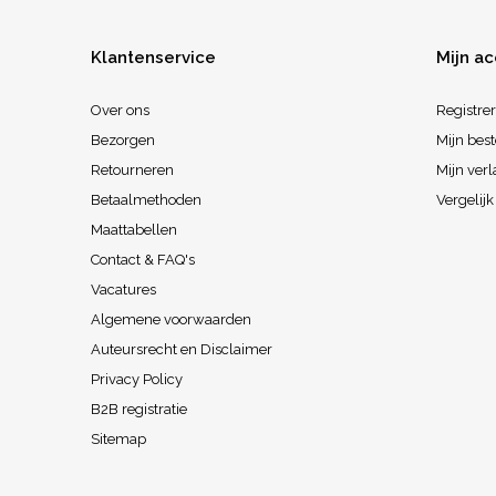
Klantenservice
Mijn a
Over ons
Registre
Bezorgen
Mijn best
Retourneren
Mijn verl
Betaalmethoden
Vergelij
Maattabellen
Contact & FAQ's
Vacatures
Algemene voorwaarden
Auteursrecht en Disclaimer
Privacy Policy
B2B registratie
Sitemap