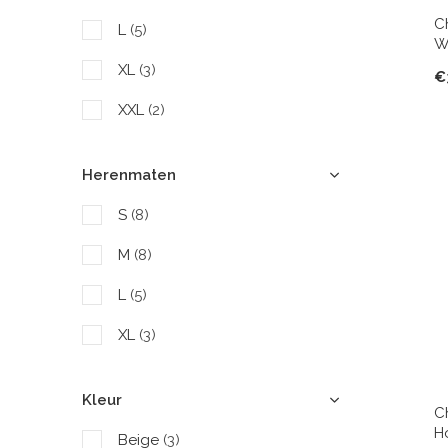
C
L
(5)
W
XL
(3)
€
XXL
(2)
Herenmaten
S
(8)
M
(8)
L
(5)
XL
(3)
Kleur
C
H
Beige
(3)