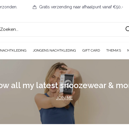
erzonden.
Gratis verzending naar afhaalpunt vanaf €50,-
 NACHTKLEDING
JONGENS NACHTKLEDING
GIFT CARD
THEMA'S
ow all my latest snoozewear & m
JOIN ME