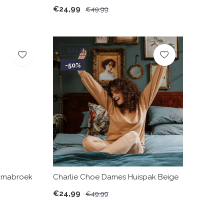
€24,99
€49,99
SALE
-50%
jamabroek
Charlie Choe Dames Huispak Beige
€24,99
€49,99