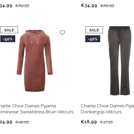
34,99
€34,99
€69,99
€69,99
SALE
SALE
-50%
-50%
harlie Choe Dames Pyjama
Charlie Choe Dames Py
omewear Sweatdress Bruin Velours
Donkergrijs Velours
24,99
€18,99
€49,99
€37,99