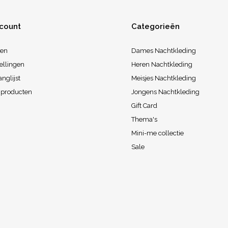
ccount
Categorieën
ren
Dames Nachtkleding
ellingen
Heren Nachtkleding
anglijst
Meisjes Nachtkleding
k producten
Jongens Nachtkleding
Gift Card
Thema's
Mini-me collectie
Sale