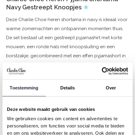
Navy Gestreept Knoopjes
★
Deze Charlie Choe heren shortama in navy is ideaal voor
warme zomernachten en ontspannen momenten thuis.
De set bestaat uit een gestreept pyjamashirt met korte
mouwen, een ronde hals met knoopsluiting en een
borstzakje, gecombineerd met een effen pyjamashort in
donkerblauw. Gemaakt van 100% katoen voelt de stof
zacht en ademend aan en biedt het optimaal
draagcomfort. Deze Charlie Choe shortama combineert
Toestemming
Details
Over
praktisch gemak met een frisse en tijdloze uitstraling,
perfect voor zorgeloze zomeravonden en nachten.
Deze website maakt gebruik van cookies
We gebruiken cookies om content en advertenties te
Specificaties
personaliseren, om functies voor social media te bieden
Merk: Charlie Choe
en om ons websiteverkeer te analyseren. Ook delen we