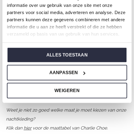
informatie over uw gebruik van onze site met onze
Seizoen: Spring/Summer 2026
partners voor social media, adverteren en analyse. Deze
Thema:
partners kunnen deze gegevens combineren met andere
Collectie: Heren
informatie die u aan ze heeft verstrekt of die ze hebben
Type:
Pyjama's
verzameld op basis van uw gebruik van hun services.
Geslacht: Mannen
Kleur: Navy
ALLES TOESTAAN
Samenstelling: 100% Cotton
Artikelnummer: N59193-39
AANPASSEN
De nachtkleding van Charlie Choe is gemaakt van
WEIGEREN
heerlijke zachte stoffen en heeft een perfecte pasvorm.
Weet je niet zo goed welke maat je moet kiezen van onze
nachtkleding?
Klik dan
hier
voor de maattabel van Charlie Choe.