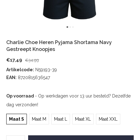
Charlie Choe Heren Pyjama Shortama Navy
Gestreept Knoopjes
€17,49
€34,99
Artikelcode:
N59193-39
EAN:
8720815636547
Op voorraad
- Op werkdagen voor 13 uur besteld? Dezelfde
dag verzonden!
Maat S
Maat M
Maat L
Maat XL
Maat XXL