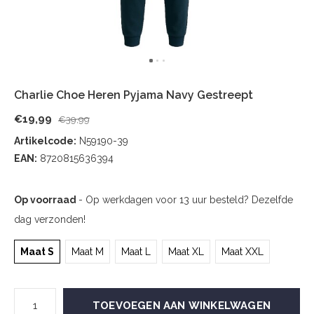
Charlie Choe Heren Pyjama Navy Gestreept
€19,99
€39,99
Artikelcode:
N59190-39
EAN:
8720815636394
Op voorraad
- Op werkdagen voor 13 uur besteld? Dezelfde
dag verzonden!
Maat S
Maat M
Maat L
Maat XL
Maat XXL
TOEVOEGEN AAN WINKELWAGEN