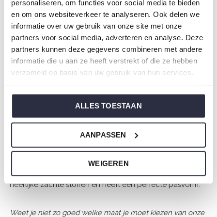
personaliseren, om functies voor social media te bieden
Specificaties
en om ons websiteverkeer te analyseren. Ook delen we
informatie over uw gebruik van onze site met onze
Merk: Charlie Choe
partners voor social media, adverteren en analyse. Deze
Seizoen: Spring/Summer 2026
partners kunnen deze gegevens combineren met andere
Thema: N Amalfi Coast
informatie die u aan ze heeft verstrekt of die ze hebben
Collectie: Dames
verzameld op basis van uw gebruik van hun services.
Type:
Pyjama's
Geslacht: Dames
ALLES TOESTAAN
Kleur: Light peach
Samenstelling: 50% Cotton/ 50% Modal
AANPASSEN
Artikelnummer: N59131-38
WEIGEREN
De nachtkleding van Charlie Choe is gemaakt van
heerlijke zachte stoffen en heeft een perfecte pasvorm.
Weet je niet zo goed welke maat je moet kiezen van onze