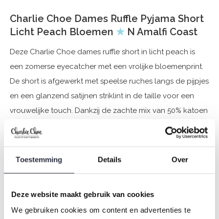
Charlie Choe Dames Ruffle Pyjama Short
Licht Peach Bloemen
★
N Amalfi Coast
Deze Charlie Choe dames ruffle short in licht peach is
een zomerse eyecatcher met een vrolijke bloemenprint.
De short is afgewerkt met speelse ruches langs de pijpjes
en een glanzend satijnen striklint in de taille voor een
vrouwelijke touch. Dankzij de zachte mix van 50% katoen
en 50% modal voelt de stof ademend, soepel en
comfortabel aan, perfect voor warme nachten of relaxte
dagen thuis. De zachte licht oranje roze kleur is prachtig
Toestemming
Details
Over
voor de zomer. Combineer deze Charlie Choe short met
een effen singlet of top uit de collectie en creëer een
Deze website maakt gebruik van cookies
luchtige en stijlvolle look voor zorgeloze momenten.
We gebruiken cookies om content en advertenties te