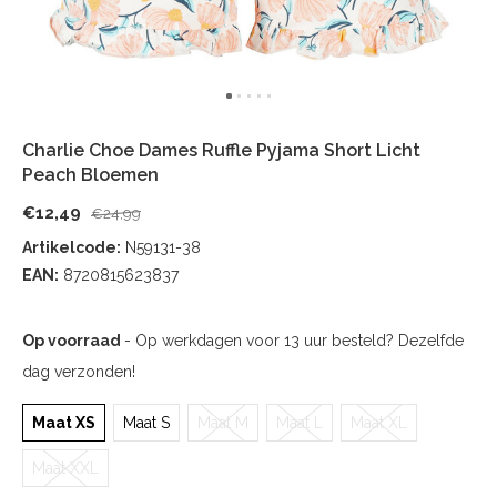
Charlie Choe Dames Ruffle Pyjama Short Licht
Peach Bloemen
€12,49
€24,99
Artikelcode:
N59131-38
EAN:
8720815623837
Op voorraad
- Op werkdagen voor 13 uur besteld? Dezelfde
dag verzonden!
Maat XS
Maat S
Maat M
Maat L
Maat XL
Maat XXL