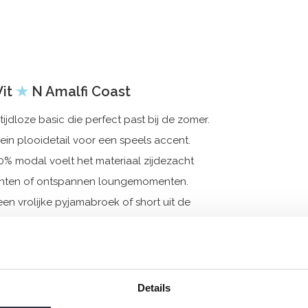
Wit
★
N Amalfi Coast
 tijdloze basic die perfect past bij de zomer.
lein plooidetail voor een speels accent.
% modal voelt het materiaal zijdezacht
achten of ontspannen loungemomenten.
en vrolijke pyjamabroek of short uit de
 vol comfort en ontspanning.
Details