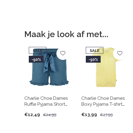
Maak je look af met...
SALE
SALE
-50%
-50%
Charlie Choe Dames
Charlie Choe Dames
Ruffle Pyjama Short
Boxy Pyjama T-shirt
Navy
Lichtgeel
€12,49
€13,99
€24,99
€27,99