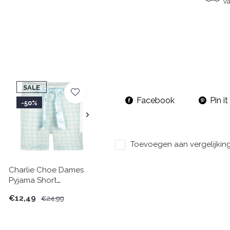
Va
SALE
Facebook
Pin it
-50%
Toevoegen aan vergelijkin
Charlie Choe Dames
Pyjama Short
Lichtblauw Geruit
€12,49
€24,99