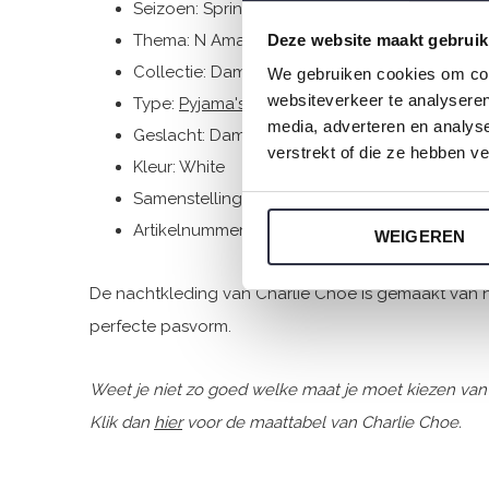
Seizoen: Spring/Summer 2026
Thema: N Amalfi Coast
Deze website maakt gebruik
Collectie: Dames
We gebruiken cookies om cont
websiteverkeer te analyseren
Type:
Pyjama's
media, adverteren en analys
Geslacht: Dames
verstrekt of die ze hebben v
Kleur: White
Samenstelling: 50% Cotton/ 50% Modal
Artikelnummer: N59112-38
WEIGEREN
De nachtkleding van Charlie Choe is gemaakt van he
perfecte pasvorm.
Weet je niet zo goed welke maat je moet kiezen van
Klik dan
hier
voor de maattabel van Charlie Choe.