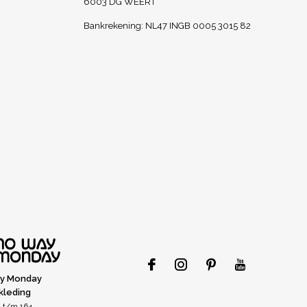
6003 DG WEERT
Bankrekening: NL47 INGB 0005 3015 82
y Monday
kleding
 t/m 164