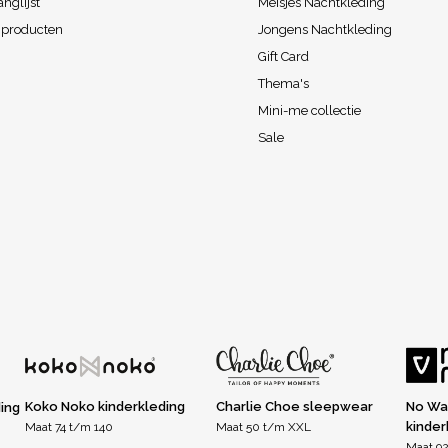
anglijst
Meisjes Nachtkleding
k producten
Jongens Nachtkleding
Gift Card
Thema's
Mini-me collectie
Sale
Koko Noko kinderkleding
Charlie Choe sleepwear
No Wa
ding
kinder
Maat 74 t/m 140
Maat 50 t/m XXL
Maat 92