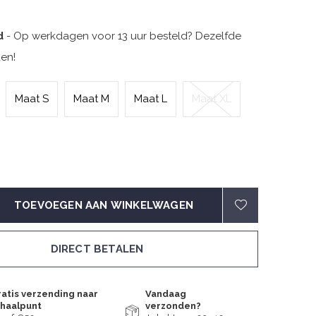
d
- Op werkdagen voor 13 uur besteld? Dezelfde
en!
Maat S
Maat M
Maat L
Maat XL
TOEVOEGEN AAN WINKELWAGEN
DIRECT BETALEN
atis verzending naar
Vandaag
fhaalpunt
verzonden?