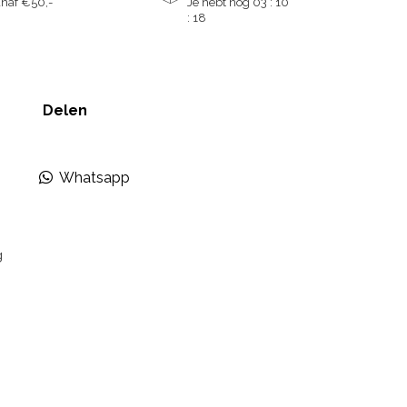
naf €50,-
Je hebt nog
03 : 10
:
18
Delen
Whatsapp
g