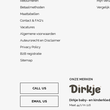
Retourneren
Mijn verl
Betaalmethoden
Vergelij
Maattabellen
Contact & FAQ's
Vacatures
Algemene voorwaarden
Auteursrecht en Disclaimer
Privacy Policy
B2B registratie
Sitemap
ONZE MERKEN
CALL US
Dirkje baby- en kinderkle
EMAIL US
Maat 44 t/m 116