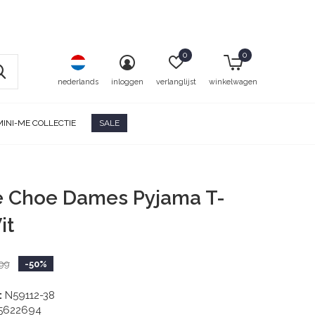
0
0
nederlands
inloggen
verlanglijst
winkelwagen
MINI-ME COLLECTIE
SALE
e Choe Dames Pyjama T-
it
99
-50%
:
N59112-38
5622694