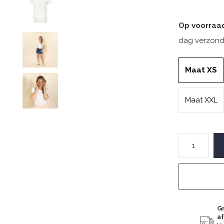
Op voorraa
dag verzond
Maat XS
Maat XXL
Gr
a