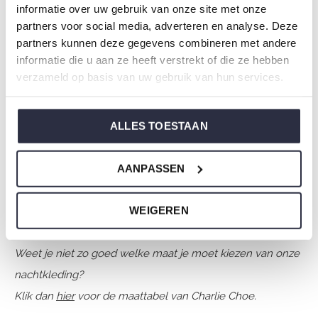
Seizoen: Spring/Summer 2026
informatie over uw gebruik van onze site met onze
partners voor social media, adverteren en analyse. Deze
Thema: N Amalfi Coast
partners kunnen deze gegevens combineren met andere
Collectie: Dames
informatie die u aan ze heeft verstrekt of die ze hebben
Type:
Pyjama's
verzameld op basis van uw gebruik van hun services.
Geslacht: Dames
Kleur: Navy
ALLES TOESTAAN
Samenstelling: 95% Cotton/ 5% Elastane
Artikelnummer: N59107-38
AANPASSEN
De nachtkleding van Charlie Choe is gemaakt van
WEIGEREN
heerlijke zachte stoffen en heeft een perfecte pasvorm.
Weet je niet zo goed welke maat je moet kiezen van onze
nachtkleding?
Klik dan
hier
voor de maattabel van Charlie Choe.