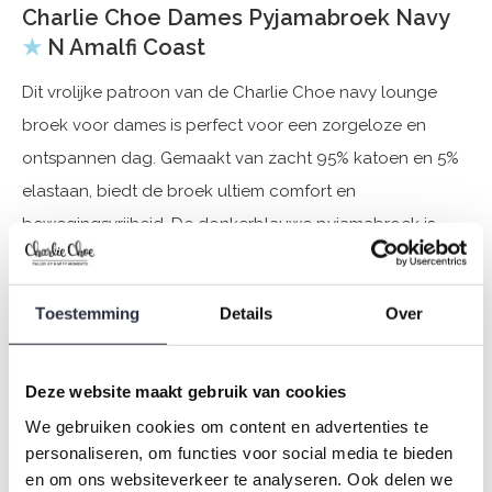
Charlie Choe Dames Pyjamabroek Navy
★
N Amalfi Coast
Dit vrolijke patroon van de Charlie Choe navy lounge
broek voor dames is perfect voor een zorgeloze en
ontspannen dag. Gemaakt van zacht 95% katoen en 5%
elastaan, biedt de broek ultiem comfort en
bewegingsvrijheid. De donkerblauwe pyjamabroek is
voorzien van een speels patroon in blauw- en geeltinten
en heeft een stijlvolle satijnen strik in de taille. Ideaal voor
Toestemming
Details
Over
het loungen op de bank, een luie ochtend of een
gezellig avondje met je geliefden.
Deze website maakt gebruik van cookies
Specificaties
We gebruiken cookies om content en advertenties te
personaliseren, om functies voor social media te bieden
Merk: Charlie Choe
en om ons websiteverkeer te analyseren. Ook delen we