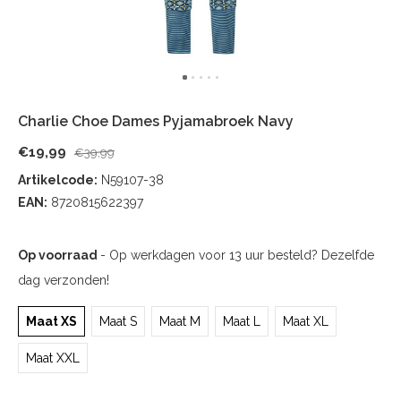
Charlie Choe Dames Pyjamabroek Navy
€19,99
€39,99
Artikelcode:
N59107-38
EAN:
8720815622397
Op voorraad
- Op werkdagen voor 13 uur besteld? Dezelfde
dag verzonden!
Maat XS
Maat S
Maat M
Maat L
Maat XL
Maat XXL