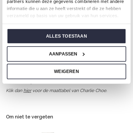
partners kunnen deze gegevens combineren met andere
Geslacht: Dames
informatie die u aan ze heeft verstrekt of die ze hebben
Kleur: Off white + black
verzameld op basis van uw gebruik van hun services.
Samenstelling: 100% Polyester
Artikelnummer: O57151-38
ALLES TOESTAAN
De nachtkleding van Charlie Choe is gemaakt van
AANPASSEN
heerlijke zachte stoffen en heeft een perfecte pasvorm.
WEIGEREN
Weet je niet zo goed welke maat je moet kiezen van onze
nachtkleding?
Klik dan
hier
voor de maattabel van Charlie Choe.
Om niet te vergeten