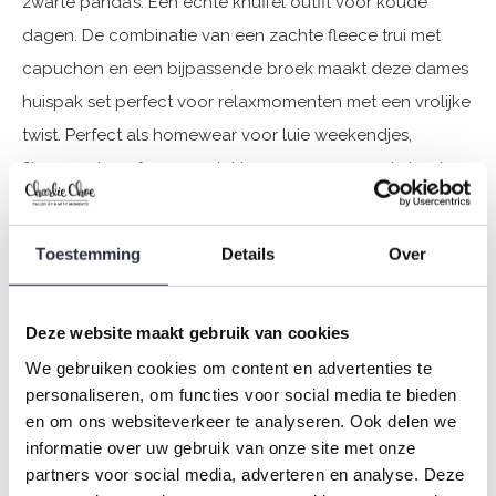
zwarte panda’s. Een echte knuffel outfit voor koude
dagen. De combinatie van een zachte fleece trui met
capuchon en een bijpassende broek maakt deze dames
huispak set perfect voor relaxmomenten met een vrolijke
twist. Perfect als homewear voor luie weekendjes,
filmavonden of gewoon lekker cocoonen op de bank.
Twinnen met je mini-me? Deze set is er voor dames en
meisjes.
Toestemming
Details
Over
Specificaties
Deze website maakt gebruik van cookies
Merk: Charlie Choe
We gebruiken cookies om content en advertenties te
Seizoen: Autumn/Winter 2025
personaliseren, om functies voor social media te bieden
Thema: O-Cozy days
en om ons websiteverkeer te analyseren. Ook delen we
Collectie: Dames
informatie over uw gebruik van onze site met onze
partners voor social media, adverteren en analyse. Deze
Type:
Pyjama's