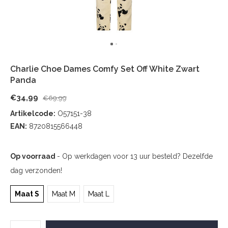
Charlie Choe Dames Comfy Set Off White Zwart
Panda
€34,99
€69,99
Artikelcode:
O57151-38
EAN:
8720815566448
Op voorraad
- Op werkdagen voor 13 uur besteld? Dezelfde
dag verzonden!
Maat S
Maat M
Maat L