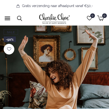
Gratis verzending naar afhaalpunt vanaf €50,-
0
0
SALE
-50%