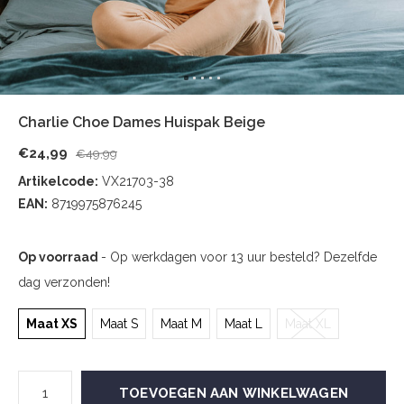
Charlie Choe Dames Huispak Beige
€24,99
€49,99
Artikelcode:
VX21703-38
EAN:
8719975876245
Op voorraad
- Op werkdagen voor 13 uur besteld? Dezelfde
dag verzonden!
Maat XS
Maat S
Maat M
Maat L
Maat XL
TOEVOEGEN AAN WINKELWAGEN