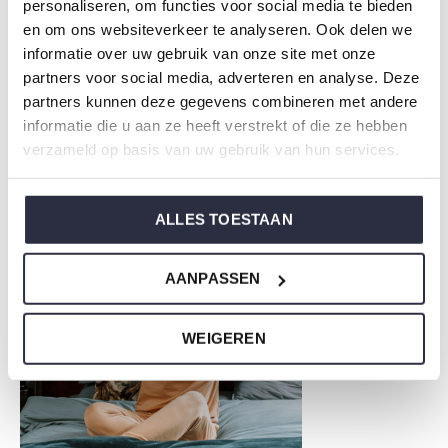
personaliseren, om functies voor social media te bieden
Weet je niet zo goed welke maat je moet kiezen van onze
en om ons websiteverkeer te analyseren. Ook delen we
nachtkleding?
informatie over uw gebruik van onze site met onze
Klik dan
hier
voor de maattabel van Charlie Choe.
partners voor social media, adverteren en analyse. Deze
partners kunnen deze gegevens combineren met andere
informatie die u aan ze heeft verstrekt of die ze hebben
verzameld op basis van uw gebruik van hun services.
Om niet te vergeten
ALLES TOESTAAN
AANPASSEN
WEIGEREN