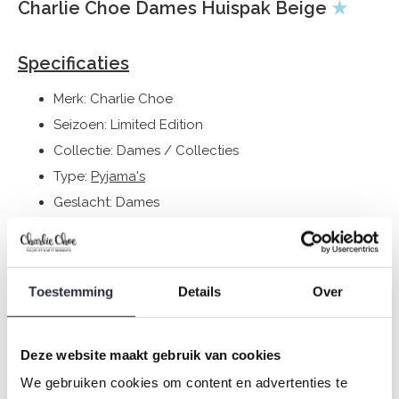
Charlie Choe Dames Huispak Beige
★
Specificaties
Merk: Charlie Choe
Seizoen: Limited Edition
Collectie: Dames / Collecties
Type:
Pyjama's
Geslacht: Dames
Kleur: Sand
Samenstelling: 95% Cotton/ 5% Elastane
Artikelnummer: VX21703-38
Toestemming
Details
Over
De nachtkleding van Charlie Choe is gemaakt van
Deze website maakt gebruik van cookies
heerlijke zachte stoffen en heeft een perfecte pasvorm.
We gebruiken cookies om content en advertenties te