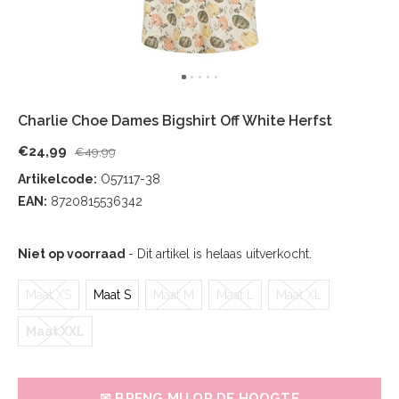
Charlie Choe Dames Bigshirt Off White Herfst
€24,99
€49,99
Artikelcode:
O57117-38
EAN:
8720815536342
Niet op voorraad
- Dit artikel is helaas uitverkocht.
Maat XS
Maat S
Maat M
Maat L
Maat XL
Maat XXL
✉ BRENG MIJ OP DE HOOGTE