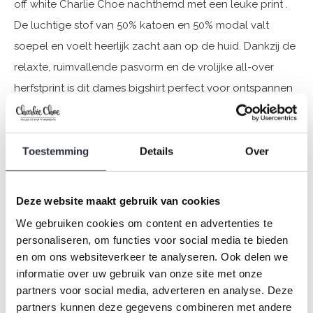
off white Charlie Choe nachthemd met een leuke print .
De luchtige stof van 50% katoen en 50% modal valt
soepel en voelt heerlijk zacht aan op de huid. Dankzij de
relaxte, ruimvallende pasvorm en de vrolijke all-over
herfstprint is dit dames bigshirt perfect voor ontspannen
avonden en lange, luie ochtenden. Een fijne combinatie
van stijl en zachtheid voor de koudere seizoenen.
Toestemming
Details
Over
Specificaties
Deze website maakt gebruik van cookies
Merk: Charlie Choe
Seizoen: Autumn/Winter 2025
We gebruiken cookies om content en advertenties te
personaliseren, om functies voor social media te bieden
Thema: O-Lovely nights
en om ons websiteverkeer te analyseren. Ook delen we
Collectie: Dames
informatie over uw gebruik van onze site met onze
Type:
Pyjama's
partners voor social media, adverteren en analyse. Deze
Geslacht: Dames
partners kunnen deze gegevens combineren met andere