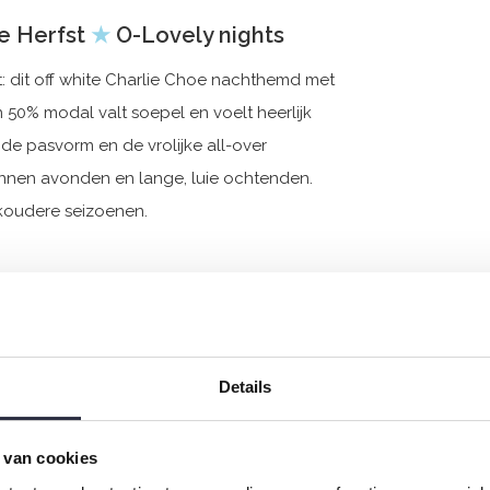
te Herfst
★
O-Lovely nights
t: dit off white Charlie Choe nachthemd met
n 50% modal valt soepel en voelt heerlijk
nde pasvorm en de vrolijke all-over
pannen avonden en lange, luie ochtenden.
 koudere seizoenen.
Details
 van cookies