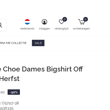
0
0
nederlands
inloggen
verlanglijst
winkelwagen
MINI-ME COLLECTIE
SALE
e Choe Dames Bigshirt Off
Herfst
,99
-50%
:
O57117-38
5536335