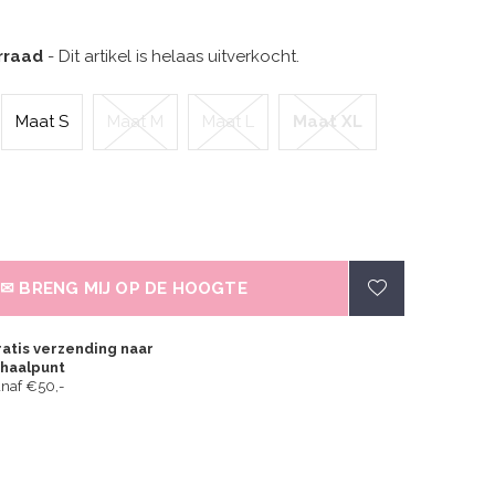
orraad
- Dit artikel is helaas uitverkocht.
Maat S
Maat M
Maat L
Maat XL
✉ BRENG MIJ OP DE HOOGTE
atis verzending naar
fhaalpunt
naf €50,-