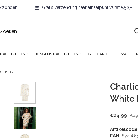
erzonden.
Gratis verzending naar afhaalpunt vanaf €50,-
 NACHTKLEDING
JONGENS NACHTKLEDING
GIFT CARD
THEMA'S
 Herfst
Charli
White 
€24,99
€49
Artikelcode
EAN:
872081