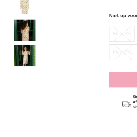
Niet op vo
Maat XS
Maat XXL
Gr
a
Va