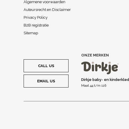
Algemene voorwaarden
Auteursrecht en Disclaimer
Privacy Policy
B2B registratie
Sitemap
ONZE MERKEN
CALL US
Dirkje baby- en kinderkle
EMAIL US
Maat 44 t/m 116