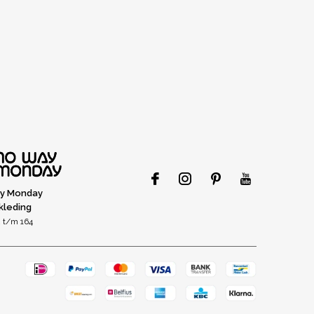
y Monday
kleding
 t/m 164