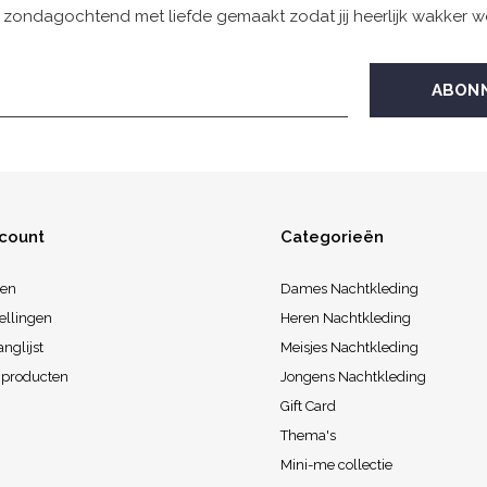
 zondagochtend met liefde gemaakt zodat jij heerlijk wakker w
ccount
Categorieën
ren
Dames Nachtkleding
ellingen
Heren Nachtkleding
anglijst
Meisjes Nachtkleding
k producten
Jongens Nachtkleding
Gift Card
Thema's
Mini-me collectie