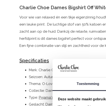
Charlie Choe Dames Bigshirt Off Whi
Voor wie van relaxed én een tikje eigenzinnig houd
een leuke print . De luchtige stof van 50% katoen e
zacht aan op de huid. Dankzij de relaxte, ruimvalle
herfstprint is dit dames bigshirt perfect voor onts
Een fijne combinatie van stijl en zachtheid voor de
Specificaties
Merk: Charlie Choe
Seizoen: Autumn/Winter 2025
Thema: O-Lovely nights
Toestemming
Collectie: Dames
Type:
Pyjama's
Deze website maakt gebruik
Geslacht: Dames