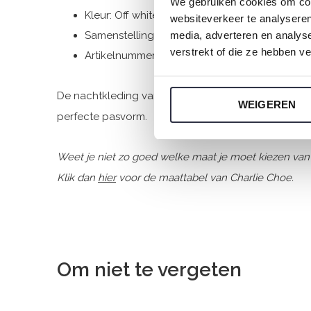
We gebruiken cookies om cont
Kleur: Off white
websiteverkeer te analyseren
Samenstelling: 50% Cotton/ 50% Modal
media, adverteren en analys
verstrekt of die ze hebben v
Artikelnummer: O57117-38
De nachtkleding van Charlie Choe is gemaakt van he
WEIGEREN
perfecte pasvorm.
Weet je niet zo goed welke maat je moet kiezen van
Klik dan
hier
voor de maattabel van Charlie Choe.
Om niet te vergeten