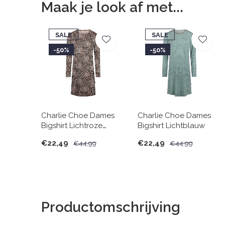
Maak je look af met...
SALE
SALE
-50%
-50%
Charlie Choe Dames
Charlie Choe Dames
Bigshirt Lichtroze
Bigshirt Lichtblauw
Panter
€22,49
€22,49
€44,99
€44,99
Productomschrijving