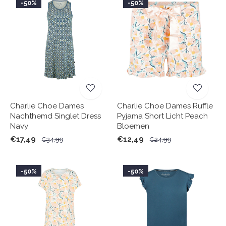
-50%
-50%
Charlie Choe Dames
Charlie Choe Dames Ruffle
Nachthemd Singlet Dress
Pyjama Short Licht Peach
Navy
Bloemen
€17,49
€12,49
€34,99
€24,99
-50%
-50%