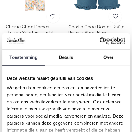
Charlie Choe Dames
Charlie Choe Dames Ruffle
Pyjama Shortama Licht
Pyjama Short Navy
Peach Bloemen
€12,49
€24,99
€24,99
€49,99
Toestemming
Details
Over
-50%
-50%
Deze website maakt gebruik van cookies
We gebruiken cookies om content en advertenties te
personaliseren, om functies voor social media te bieden
en om ons websiteverkeer te analyseren. Ook delen we
informatie over uw gebruik van onze site met onze
partners voor social media, adverteren en analyse. Deze
partners kunnen deze gegevens combineren met andere
Charlie Choe Heren Pyjama
Charlie Choe Dames Ruffle
informatie die u aan ze heeft verstrekt of die ze hebben
Shortama Navy Gestreept
Pyjamashirt Lichtblauw