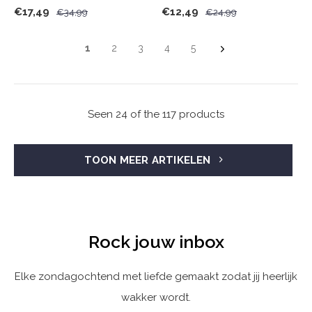
€17,49
€12,49
€34,99
€24,99
1
2
3
4
5
Seen 24 of the 117 products
TOON MEER ARTIKELEN
Rock jouw inbox
Elke zondagochtend met liefde gemaakt zodat jij heerlijk
wakker wordt.