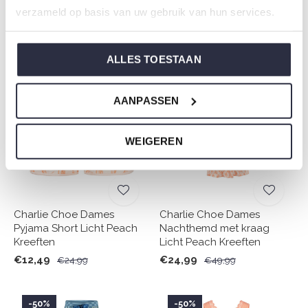
Citroen
verzameld op basis van uw gebruik van hun services.
€17,49
€34,99
€16,49
€32,99
ALLES TOESTAAN
-50%
-50%
AANPASSEN
WEIGEREN
Charlie Choe Dames
Charlie Choe Dames
Pyjama Short Licht Peach
Nachthemd met kraag
Kreeften
Licht Peach Kreeften
€12,49
€24,99
€24,99
€49,99
-50%
-50%