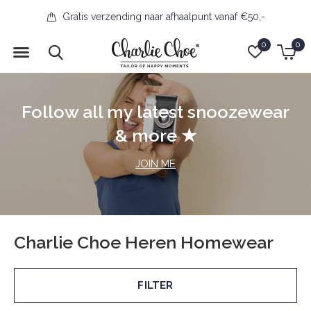
Gratis verzending naar afhaalpunt vanaf €50,-
0
0
Follow all my latest snoozewear
& more ★
JOIN ME
Charlie Choe Heren Homewear
FILTER