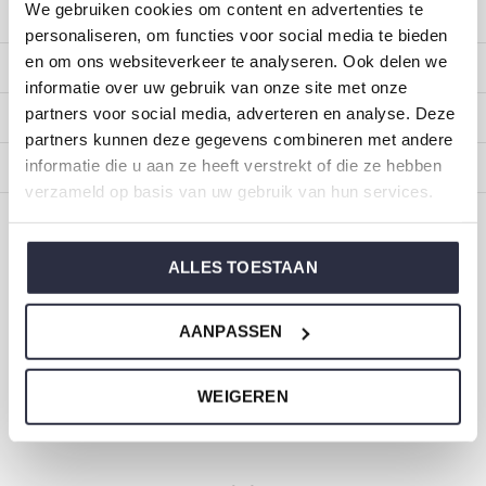
We gebruiken cookies om content en advertenties te
Klantenservice
personaliseren, om functies voor social media te bieden
en om ons websiteverkeer te analyseren. Ook delen we
Mijn account
informatie over uw gebruik van onze site met onze
partners voor social media, adverteren en analyse. Deze
Categorieën
partners kunnen deze gegevens combineren met andere
informatie die u aan ze heeft verstrekt of die ze hebben
Over ons
verzameld op basis van uw gebruik van hun services.
CALL US
EMAIL US
ALLES TOESTAAN
ONZE MERKEN
AANPASSEN
WEIGEREN
Dirkje baby- en kinderkleding
Maat 44 t/m 116