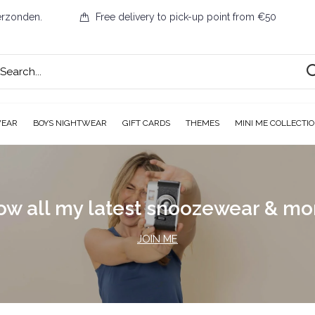
erzonden.
Free delivery to pick-up point from €50
WEAR
BOYS NIGHTWEAR
GIFT CARDS
THEMES
MINI ME COLLECTI
ow all my latest snoozewear & m
JOIN ME