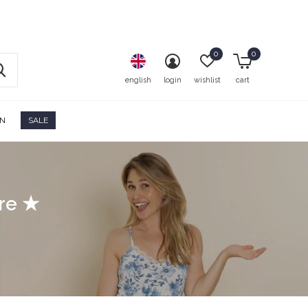
0
0
english
login
wishlist
cart
ON
SALE
ore ★