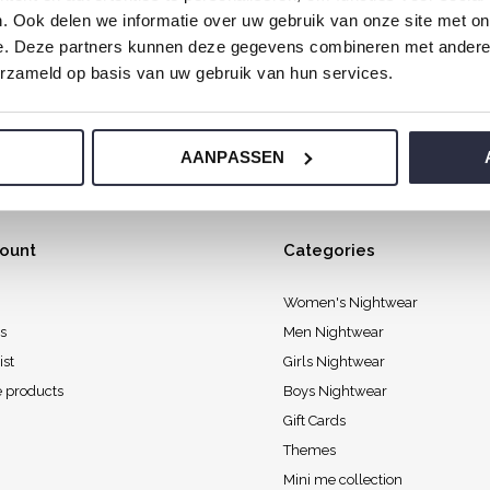
. Ook delen we informatie over uw gebruik van onze site met on
 with love every Sunday morning so you wake up feeling wonde
e. Deze partners kunnen deze gegevens combineren met andere i
erzameld op basis van uw gebruik van hun services.
AANPASSEN
ount
Categories
Women's Nightwear
s
Men Nightwear
ist
Girls Nightwear
 products
Boys Nightwear
Gift Cards
Themes
Mini me collection