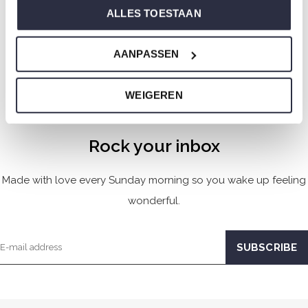
Pyjama T-shirt White
Nightdress Light Blue
ALLES TOESTAAN
Lemon
€13,99
€27,99
€12,49
€24,99
AANPASSEN
Seen 8 of the 8 products
WEIGEREN
Rock your inbox
Made with love every Sunday morning so you wake up feeling
wonderful.