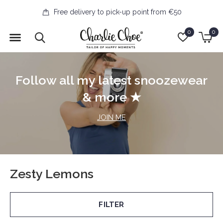
Free delivery to pick-up point from €50
0
0
Follow all my latest snoozewear
& more ★
JOIN ME
Zesty Lemons
FILTER