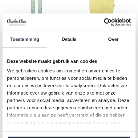
Charlie Choe Women's
Charlie Choe Women's
Pyjama Trousers Light Blue
Boxy Pyjama T-shirt Light
Toestemming
Details
Over
Lemon
Yellow
€17,49
€13,99
€34,99
€27,99
Deze website maakt gebruik van cookies
-50%
-50%
We gebruiken cookies om content en advertenties te
personaliseren, om functies voor social media te bieden
en om ons websiteverkeer te analyseren. Ook delen we
informatie over uw gebruik van onze site met onze
partners voor social media, adverteren en analyse. Deze
partners kunnen deze gegevens combineren met andere
informatie die u aan ze heeft verstrekt of die ze hebben
verzameld op basis van uw gebruik van hun services.
Charlie Choe Women's
Charlie Choe Girls'