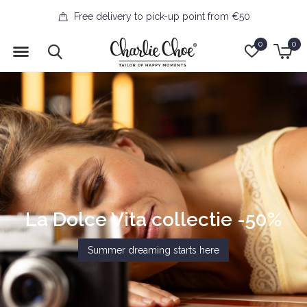
Free delivery to pick-up point from €50
0
0
La Dolce Vita collectie -50%
Summer dreaming starts here