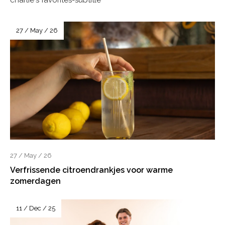
charlie's favorites-subtitle
27 / May / 26
27 / May / 26
Verfrissende citroendrankjes voor warme
zomerdagen
11 / Dec / 25