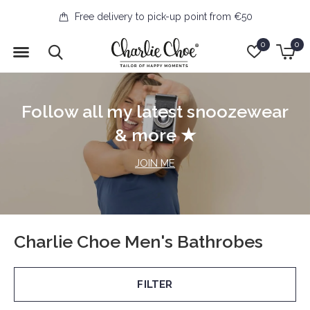
Free delivery to pick-up point from €50
0
0
Follow all my latest snoozewear
& more ★
JOIN ME
Charlie Choe Men's Bathrobes
FILTER