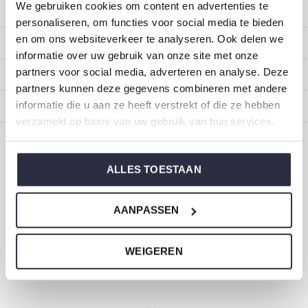
We gebruiken cookies om content en advertenties te
Customer service
personaliseren, om functies voor social media te bieden
en om ons websiteverkeer te analyseren. Ook delen we
My account
informatie over uw gebruik van onze site met onze
partners voor social media, adverteren en analyse. Deze
Categories
partners kunnen deze gegevens combineren met andere
informatie die u aan ze heeft verstrekt of die ze hebben
About us
verzameld op basis van uw gebruik van hun services.
CALL US
EMAIL US
ALLES TOESTAAN
ONZE MERKEN
AANPASSEN
WEIGEREN
Dirkje baby and children's clothing
Size 44 to 116