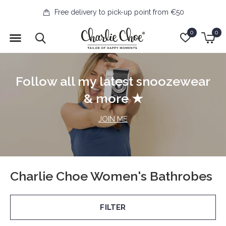
Free delivery to pick-up point from €50
0
0
Follow all my latest snoozewear
& more ★
JOIN ME
Charlie Choe Women's Bathrobes
FILTER