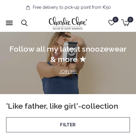
Free delivery to pick-up point from €50
0
0
Follow all my latest snoozewear
& more ★
JOIN ME
'Like father, like girl'-collection
FILTER