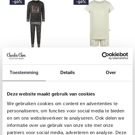
-50%
-50%
Charlie Choe Girls' Lounge
Charlie Choe Girls Pyjamas
Set Black Leaves
Shortama Light Green
Toestemming
Details
Over
Cactus
€17,49
€34,99
€14,99
€29,99
Deze website maakt gebruik van cookies
Seen 4 of the 4 products
We gebruiken cookies om content en advertenties te
personaliseren, om functies voor social media te bieden
en om ons websiteverkeer te analyseren. Ook delen we
informatie over uw gebruik van onze site met onze
Rock your inbox
partners voor social media, adverteren en analyse. Deze