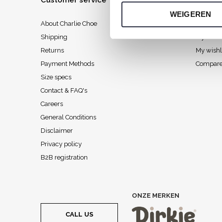
Customer service
My acc
WEIGEREN
About Charlie Choe
Register
Shipping
My order
Returns
My wishl
Payment Methods
Compare
Size specs
Contact & FAQ's
Careers
General Conditions
Disclaimer
Privacy policy
B2B registration
ONZE MERKEN
CALL US