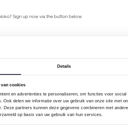
o Noko? Sign up now via the button below.
Rock your inbox
Details
 with love every Sunday morning so you wake up feeling wonde
 van cookies
ent en advertenties te personaliseren, om functies voor social
. Ook delen we informatie over uw gebruik van onze site met on
e. Deze partners kunnen deze gegevens combineren met andere i
erzameld op basis van uw gebruik van hun services.