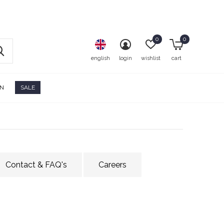
0
0
english
login
wishlist
cart
ON
SALE
Contact & FAQ's
Careers