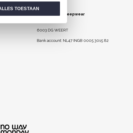
About us
ALLES TOESTAAN
Charlie Choe Sleepwear
Celsiusstraat 2
6003 DG WEERT
Bank account: NL47 INGB 0005 3015 82