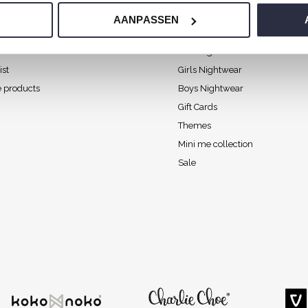
ount
Categories
AANPASSEN
Women's Nightwear
s
Men Nightwear
ist
Girls Nightwear
 products
Boys Nightwear
Gift Cards
Themes
Mini me collection
Sale