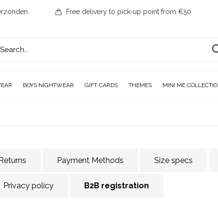
erzonden.
Free delivery to pick-up point from €50
WEAR
BOYS NIGHTWEAR
GIFT CARDS
THEMES
MINI ME COLLECTI
Returns
Payment Methods
Size specs
Privacy policy
B2B registration