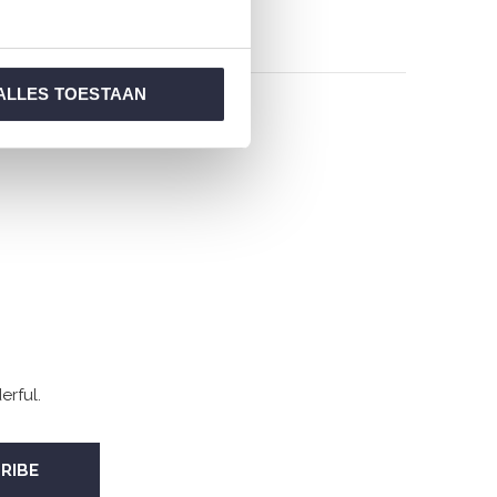
€24,99
€49,99
ALLES TOESTAAN
oducts
rful.