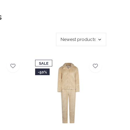
s
SALE
-50%