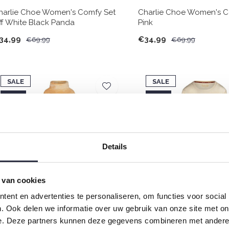
harlie Choe Women's Comfy Set
Charlie Choe Women's C
ff White Black Panda
Pink
34,99
€34,99
€69,99
€69,99
SALE
SALE
-50%
-50%
Details
 van cookies
ent en advertenties te personaliseren, om functies voor social
. Ook delen we informatie over uw gebruik van onze site met on
harlie Choe Ladies Pyjamas
Charlie Choe Ladies Pyj
e. Deze partners kunnen deze gegevens combineren met andere i
omewear Set Camel Velours
Homewear Dress Off Whit