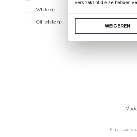
verstrekt of die ze hebben v
€
White
(1)
Off-white
(1)
WEIGEREN
Made