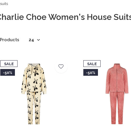
suits
Charlie Choe Women's House Suit
 Products
SALE
SALE
-50%
-50%