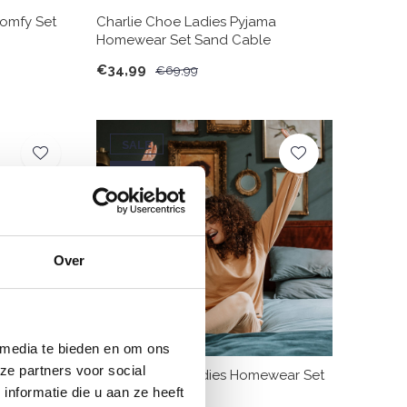
omfy Set
Charlie Choe Ladies Pyjama
Homewear Set Sand Cable
€34,99
€69,99
SALE
-50%
Over
 media te bieden en om ons
ze partners voor social
ama
Charlie Choe Ladies Homewear Set
nformatie die u aan ze heeft
e Velours
Beige