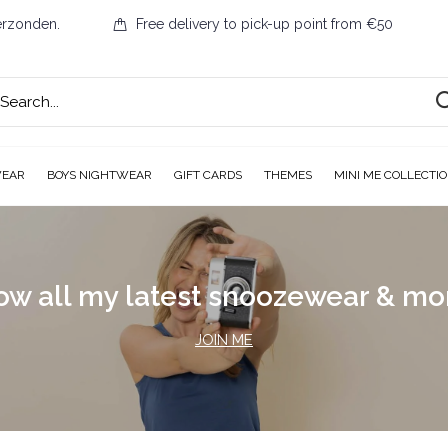
erzonden.
Free delivery to pick-up point from €50
WEAR
BOYS NIGHTWEAR
GIFT CARDS
THEMES
MINI ME COLLECTI
ow all my latest snoozewear & m
JOIN ME