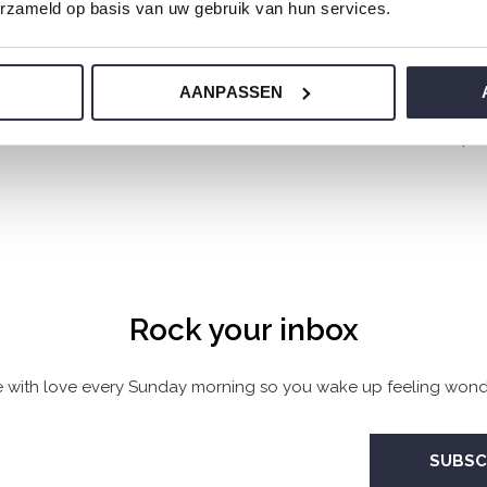
erzameld op basis van uw gebruik van hun services.
34,99
€24,99
€69,99
€49,99
AANPASSEN
Seen 6 of the 6 pr
Rock your inbox
 with love every Sunday morning so you wake up feeling wonde