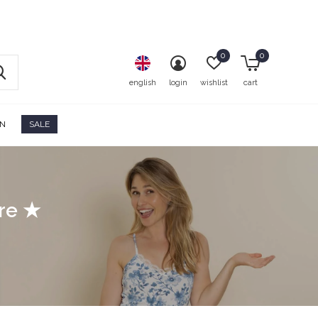
0
0
english
login
wishlist
cart
ON
SALE
ore ★