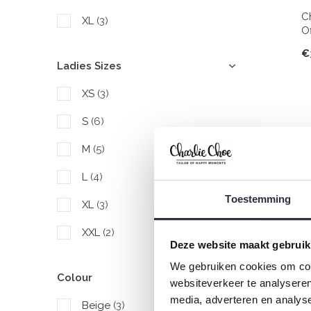
C
XL
(3)
O
€
Ladies Sizes
XS
(3)
S
(6)
M
(5)
L
(4)
Toestemming
XL
(3)
XXL
(2)
Deze website maakt gebruik
We gebruiken cookies om cont
Colour
websiteverkeer te analyseren
C
media, adverteren en analys
H
Beige
(3)