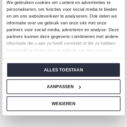
We gebruiken cookies om content en advertenties te
Customer service
personaliseren, om functies voor social media te bieden
en om ons websiteverkeer te analyseren. Ook delen we
My account
informatie over uw gebruik van onze site met onze
partners voor social media, adverteren en analyse. Deze
Categories
partners kunnen deze gegevens combineren met andere
informatie die u aan ze heeft verstrekt of die ze hebben
About us
verzameld op basis van uw gebruik van hun services.
CALL US
EMAIL US
ALLES TOESTAAN
ONZE MERKEN
AANPASSEN
WEIGEREN
Dirkje baby and children's clothing
Size 44 to 116