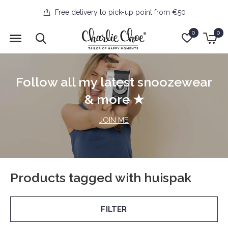
Free delivery to pick-up point from €50
0
0
Follow all my latest snoozewear
& more ★
JOIN ME
Products tagged with huispak
FILTER