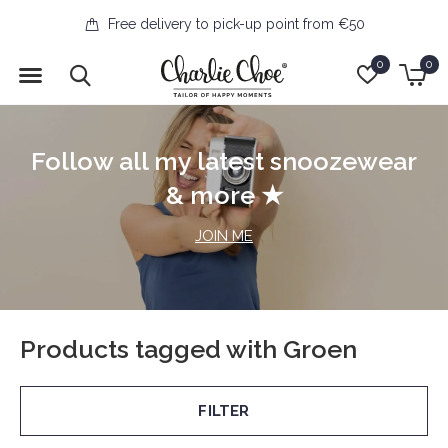
Free delivery to pick-up point from €50
0
0
Follow all my latest snoozewear
& more ★
JOIN ME
Products tagged with Groen
FILTER