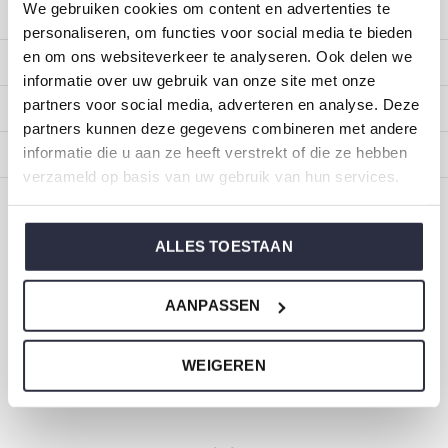
We gebruiken cookies om content en advertenties te
Customer service
personaliseren, om functies voor social media te bieden
en om ons websiteverkeer te analyseren. Ook delen we
My account
informatie over uw gebruik van onze site met onze
partners voor social media, adverteren en analyse. Deze
Categories
partners kunnen deze gegevens combineren met andere
informatie die u aan ze heeft verstrekt of die ze hebben
About us
verzameld op basis van uw gebruik van hun services.
CALL US
EMAIL US
ALLES TOESTAAN
ONZE MERKEN
AANPASSEN
WEIGEREN
Dirkje baby and children's clothing
Size 44 to 116