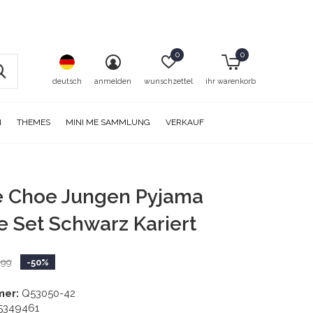
0
0
deutsch
anmelden
wunschzettel
ihr warenkorb
N
THEMES
MINI ME SAMMLUNG
VERKAUF
e Choe Jungen Pyjama
 Set Schwarz Kariert
,99
-50%
mer:
Q53050-42
5349461