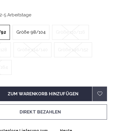
 2-5 Arbeitstage
/92
Größe 98/104
Größe 110/116
/128
Größe 134/140
Größe 146/152
/164
ZUM WARENKORB HINZUFÜGEN
DIREKT BEZAHLEN
ostenlose Lieferung zum
Heute