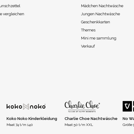
unschzettel
Mädchen Nachtwäsche
e vergleichen
Jungen Nachtwäsche
Geschenkkarten
Themes
Mini me sammlung
Verkauf
Koko Noko Kinderkleidung
Charlie Choe Nachtwäsche
No Wa
Maat 74 t/m 140
Maat 50 t/m XXL
Größe 9