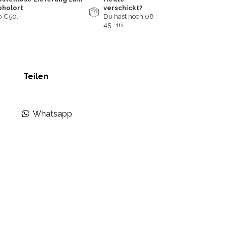
bholort
verschickt?
 €50,-
Du hast noch
08 :
45 :
16
Teilen
Whatsapp