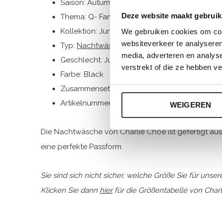
Saison: Autumn/Winter 2024
Deze website maakt gebruik
Thema: Q- Family Theme Charlie goes retro
Kollektion: Jungenkleidung (92-164)
We gebruiken cookies om cont
websiteverkeer te analyseren
Typ:
Nachtwäsche kinder
media, adverteren en analys
Geschlecht: Jungen
verstrekt of die ze hebben v
Farbe: Black
Zusammensetzung: 95% Cotton/ 5% Elastane
Artikelnummer: Q53050-42
WEIGEREN
Die Nachtwäsche von Charlie Choe ist gefertigt a
eine perfekte Passform.
Sie sind sich nicht sicher, welche Größe Sie für uns
Klicken Sie dann
hier
für die Größentabelle von Charl