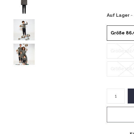
Auf Lager
-
Größe 86
Größe 122
Größe 158
K