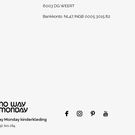
6003 DG WEERT
Bankkonto: NL47 INGB 0005 3015 82
y Monday kinderkleding
2 bis 164