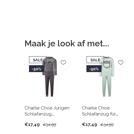
Maak je look af met...
SALE
SALE
-50%
-50%
Charlie Choe Jungen
Charlie Choe
Schlafanzug
Schlafanzug für
Homewear Set Velours
Jungen Homewear Set
€17,49
€17,49
€34,99
€34,99
Astronaut
Velours Funny Monster