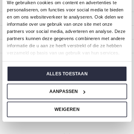
We gebruiken cookies om content en advertenties te
Klantenservice
personaliseren, om functies voor social media te bieden
en om ons websiteverkeer te analyseren. Ook delen we
Mijn account
informatie over uw gebruik van onze site met onze
partners voor social media, adverteren en analyse. Deze
Categorieën
partners kunnen deze gegevens combineren met andere
informatie die u aan ze heeft verstrekt of die ze hebben
Over ons
verzameld op basis van uw gebruik van hun services.
CALL US
EMAIL US
ALLES TOESTAAN
ONZE MERKEN
AANPASSEN
WEIGEREN
Dirkje baby- en kinderkleding
Maat 44 t/m 116