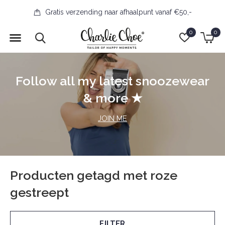
Gratis verzending naar afhaalpunt vanaf €50,-
0
0
Follow all my latest snoozewear
& more ★
JOIN ME
Producten getagd met roze
gestreept
FILTER