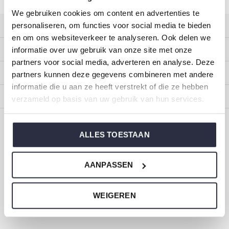
We gebruiken cookies om content en advertenties te
personaliseren, om functies voor social media te bieden
Klantenservice
en om ons websiteverkeer te analyseren. Ook delen we
Mijn account
informatie over uw gebruik van onze site met onze
partners voor social media, adverteren en analyse. Deze
Categorieën
partners kunnen deze gegevens combineren met andere
informatie die u aan ze heeft verstrekt of die ze hebben
Over ons
verzameld op basis van uw gebruik van hun services.
CALL US
EMAIL US
ALLES TOESTAAN
ONZE MERKEN
AANPASSEN
WEIGEREN
Dirkje baby- en kinderkleding
Maat 44 t/m 116