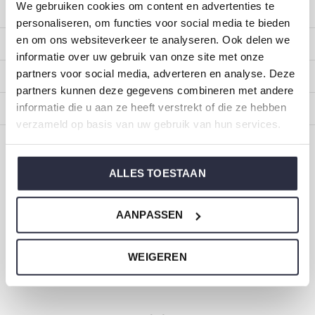
We gebruiken cookies om content en advertenties te
Klantenservice
personaliseren, om functies voor social media te bieden
en om ons websiteverkeer te analyseren. Ook delen we
Mijn account
informatie over uw gebruik van onze site met onze
partners voor social media, adverteren en analyse. Deze
Categorieën
partners kunnen deze gegevens combineren met andere
informatie die u aan ze heeft verstrekt of die ze hebben
Over ons
verzameld op basis van uw gebruik van hun services.
CALL US
EMAIL US
ALLES TOESTAAN
ONZE MERKEN
AANPASSEN
WEIGEREN
Dirkje baby- en kinderkleding
Maat 44 t/m 116