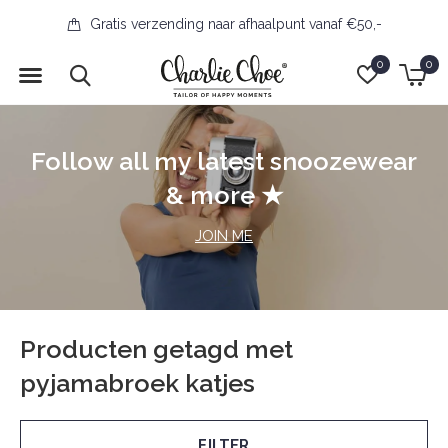
Gratis verzending naar afhaalpunt vanaf €50,-
0
0
Follow all my latest snoozewear
& more ★
JOIN ME
Producten getagd met
pyjamabroek katjes
FILTER