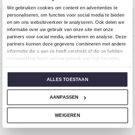
We gebruiken cookies om content en advertenties te
personaliseren, om functies voor social media te bieden
Klantenservice
en om ons websiteverkeer te analyseren. Ook delen we
Mijn account
informatie over uw gebruik van onze site met onze
partners voor social media, adverteren en analyse. Deze
Categorieën
partners kunnen deze gegevens combineren met andere
informatie die u aan ze heeft verstrekt of die ze hebben
Over ons
verzameld op basis van uw gebruik van hun services.
CALL US
EMAIL US
ALLES TOESTAAN
ONZE MERKEN
AANPASSEN
WEIGEREN
Dirkje baby- en kinderkleding
Maat 44 t/m 116