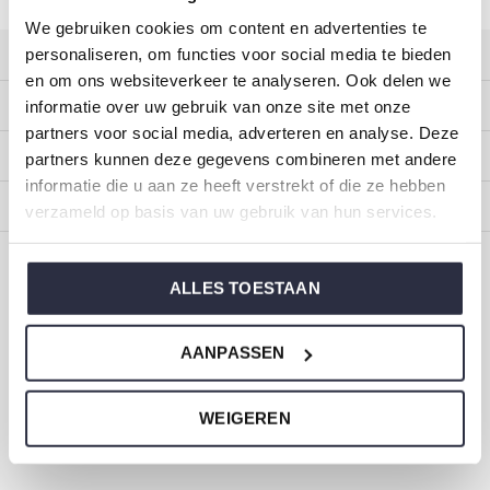
We gebruiken cookies om content en advertenties te
personaliseren, om functies voor social media te bieden
Klantenservice
en om ons websiteverkeer te analyseren. Ook delen we
Mijn account
informatie over uw gebruik van onze site met onze
partners voor social media, adverteren en analyse. Deze
Categorieën
partners kunnen deze gegevens combineren met andere
informatie die u aan ze heeft verstrekt of die ze hebben
Over ons
verzameld op basis van uw gebruik van hun services.
CALL US
EMAIL US
ALLES TOESTAAN
ONZE MERKEN
AANPASSEN
WEIGEREN
Dirkje baby- en kinderkleding
Maat 44 t/m 116