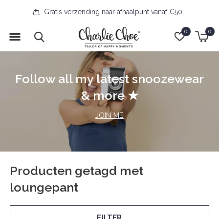
Gratis verzending naar afhaalpunt vanaf €50,-
0
0
Follow all my latest snoozewear
& more ★
JOIN ME
Producten getagd met
loungepant
FILTER