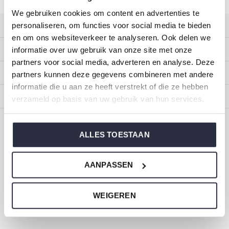
We gebruiken cookies om content en advertenties te
personaliseren, om functies voor social media te bieden
Klantenservice
en om ons websiteverkeer te analyseren. Ook delen we
Mijn account
informatie over uw gebruik van onze site met onze
partners voor social media, adverteren en analyse. Deze
Categorieën
partners kunnen deze gegevens combineren met andere
informatie die u aan ze heeft verstrekt of die ze hebben
Over ons
verzameld op basis van uw gebruik van hun services.
CALL US
EMAIL US
ALLES TOESTAAN
ONZE MERKEN
AANPASSEN
WEIGEREN
Dirkje baby- en kinderkleding
Maat 44 t/m 116