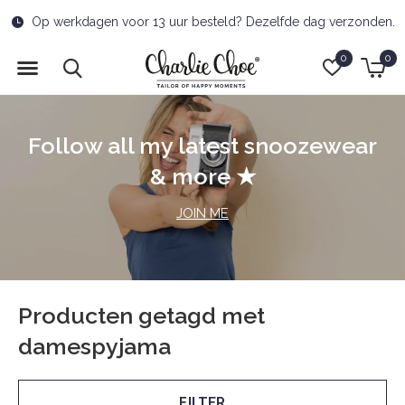
Op werkdagen voor 13 uur besteld? Dezelfde dag verzonden.
0
0
Follow all my latest snoozewear
& more ★
JOIN ME
Producten getagd met
damespyjama
FILTER