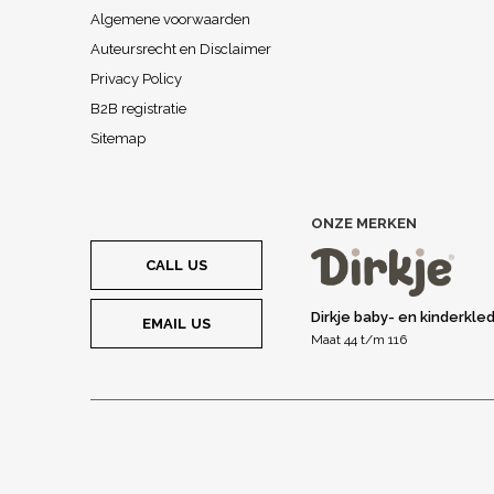
Algemene voorwaarden
Auteursrecht en Disclaimer
Privacy Policy
B2B registratie
Sitemap
ONZE MERKEN
CALL US
Dirkje baby- en kinderkle
EMAIL US
Maat 44 t/m 116