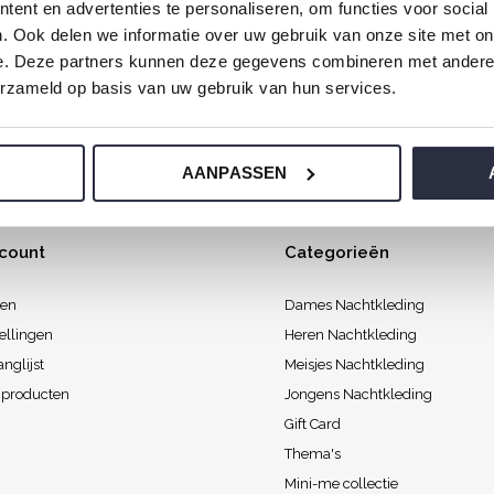
ent en advertenties te personaliseren, om functies voor social
 zondagochtend met liefde gemaakt zodat jij heerlijk wakker w
. Ook delen we informatie over uw gebruik van onze site met on
e. Deze partners kunnen deze gegevens combineren met andere i
erzameld op basis van uw gebruik van hun services.
AANPASSEN
ccount
Categorieën
ren
Dames Nachtkleding
ellingen
Heren Nachtkleding
anglijst
Meisjes Nachtkleding
k producten
Jongens Nachtkleding
Gift Card
Thema's
Mini-me collectie