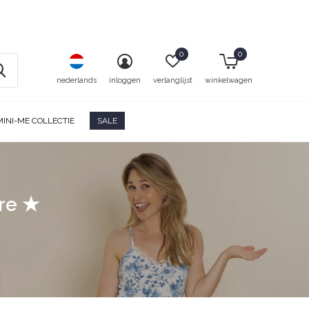
0
0
nederlands
inloggen
verlanglijst
winkelwagen
MINI-ME COLLECTIE
SALE
ore ★