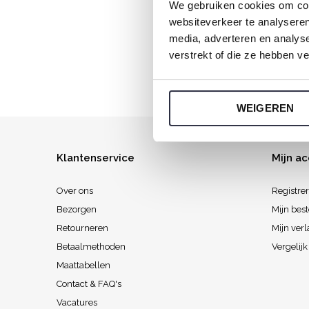
We gebruiken cookies om cont
Elke
websiteverkeer te analyseren
media, adverteren en analys
verstrekt of die ze hebben v
WEIGEREN
Klantenservice
Mijn a
Over ons
Registre
Bezorgen
Mijn best
Retourneren
Mijn verl
Betaalmethoden
Vergelij
Maattabellen
Contact & FAQ's
Vacatures