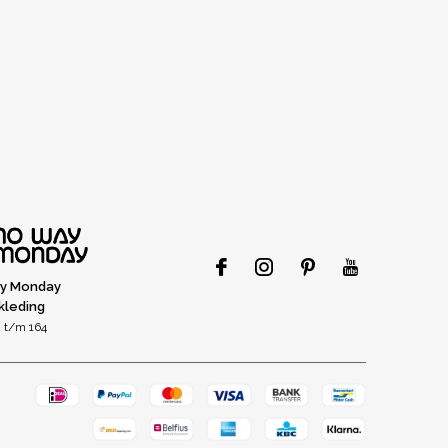
y Monday
kleding
 t/m 164