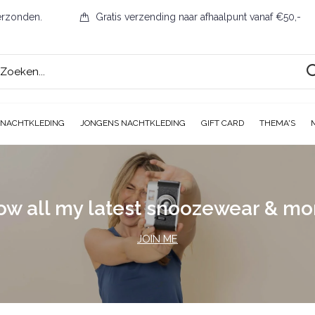
erzonden.
Gratis verzending naar afhaalpunt vanaf €50,-
 NACHTKLEDING
JONGENS NACHTKLEDING
GIFT CARD
THEMA'S
ow all my latest snoozewear & m
JOIN ME