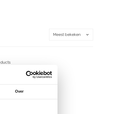
oducts
Over