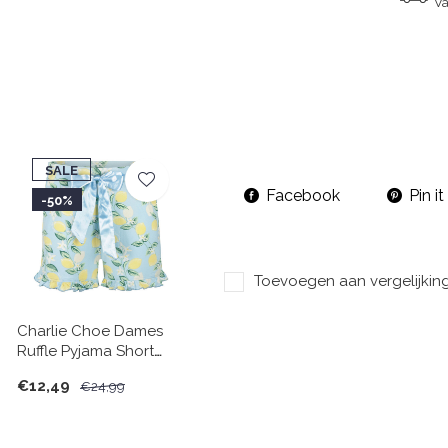
Va
SALE
Facebook
Pin it
-50%
Toevoegen aan vergelijkin
Charlie Choe Dames
Ruffle Pyjama Short
Lichtblauw Citroen
€12,49
€24,99