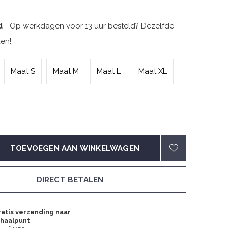
d
- Op werkdagen voor 13 uur besteld? Dezelfde
en!
Maat S
Maat M
Maat L
Maat XL
TOEVOEGEN AAN WINKELWAGEN
DIRECT BETALEN
atis verzending naar
fhaalpunt