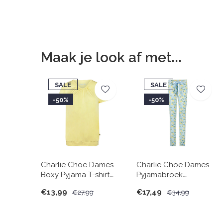
Maak je look af met...
SALE
SALE
-50%
-50%
Charlie Choe Dames
Charlie Choe Dames
Boxy Pyjama T-shirt
Pyjamabroek
Lichtgeel
Lichtblauw Citroen
€13,99
€17,49
€27,99
€34,99