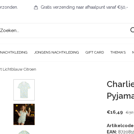
erzonden.
Gratis verzending naar afhaalpunt vanaf €50,-
 NACHTKLEDING
JONGENS NACHTKLEDING
GIFT CARD
THEMA'S
t Lichtblauw Citroen
Charli
Pyjama
€16,49
€32
Artikelcode
EAN:
872081