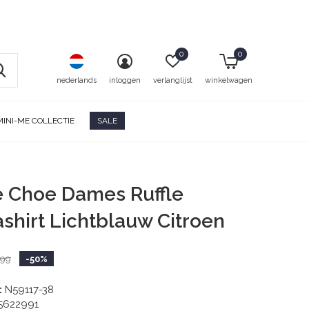
0
0
nederlands
inloggen
verlanglijst
winkelwagen
MINI-ME COLLECTIE
SALE
e Choe Dames Ruffle
shirt Lichtblauw Citroen
,99
-50%
:
N59117-38
5622991