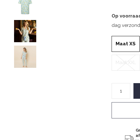
Op voorraa
dag verzond
Maat XS
Maat XXL
Gr
a