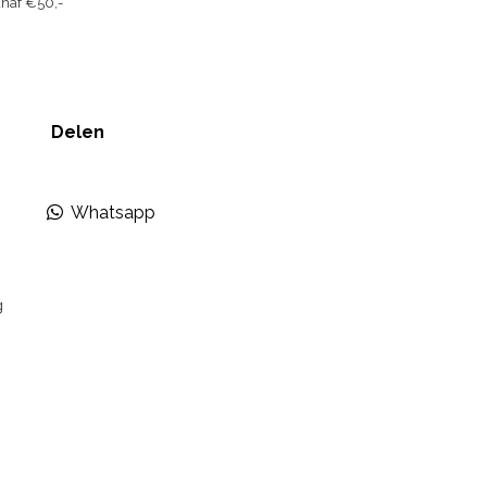
naf €50,-
Delen
Whatsapp
g