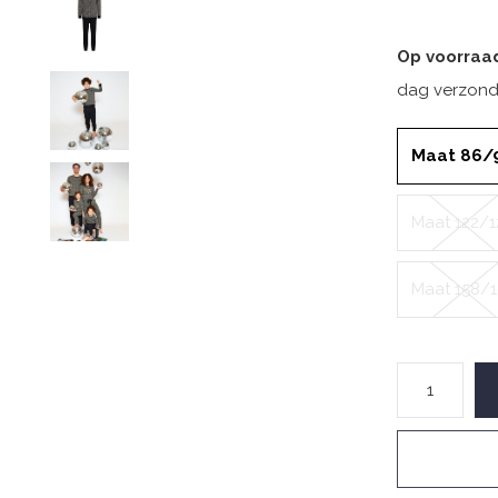
Op voorraa
dag verzond
Maat 86/
Maat 122/1
Maat 158/