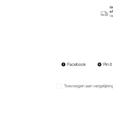
Gr
a
Va
Facebook
Pin it
Toevoegen aan vergelijkin