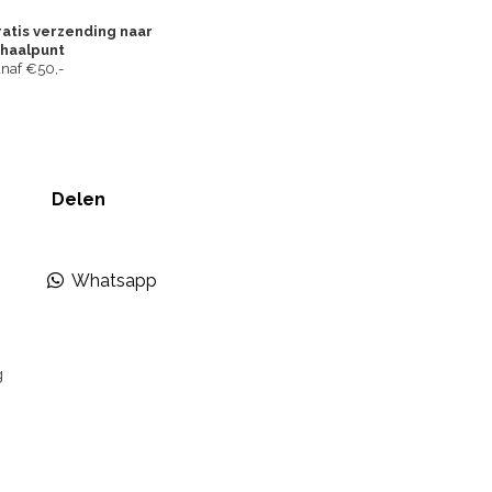
atis verzending naar
fhaalpunt
naf €50,-
Delen
Whatsapp
g