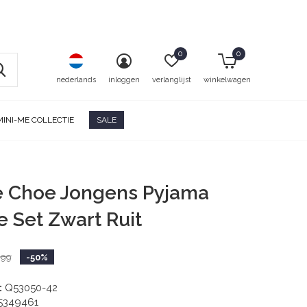
0
0
nederlands
inloggen
verlanglijst
winkelwagen
MINI-ME COLLECTIE
SALE
e Choe Jongens Pyjama
 Set Zwart Ruit
,99
-50%
:
Q53050-42
5349461