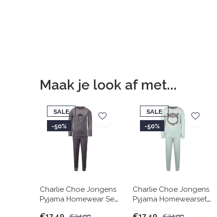
Maak je look af met...
SALE
SALE
-50%
-50%
Charlie Choe Jongens
Charlie Choe Jongens
Pyjama Homewear Set
Pyjama Homewearset
Velours Astronaut
Velour Funny Monster
€17,49
€17,49
€34,99
€34,99