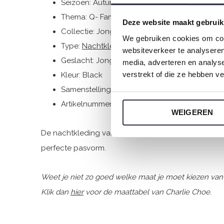
Seizoen: Autumn/Winter 2024
Thema: Q- Family Theme Charlie goes retro
Deze website maakt gebruik
Collectie: Jongenskleding (vanaf maat 92)
We gebruiken cookies om cont
Type:
Nachtkleding kinderen
websiteverkeer te analyseren
Geslacht: Jongens
media, adverteren en analys
verstrekt of die ze hebben v
Kleur: Black
Samenstelling: 95% Cotton/ 5% Elastane
Artikelnummer: Q53050-42
WEIGEREN
De nachtkleding van Charlie Choe is gemaakt van he
perfecte pasvorm.
Weet je niet zo goed welke maat je moet kiezen van
Klik dan
hier
voor de maattabel van Charlie Choe.