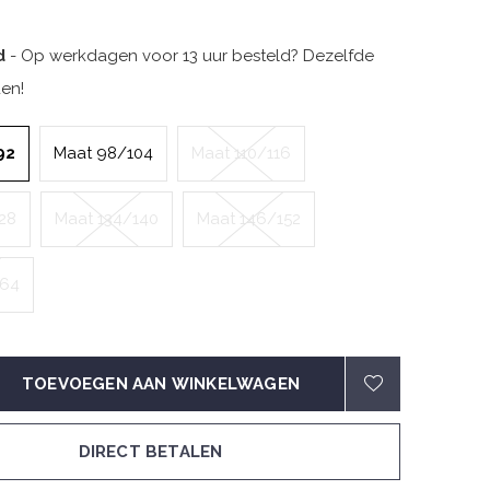
d
- Op werkdagen voor 13 uur besteld? Dezelfde
en!
92
Maat 98/104
Maat 110/116
28
Maat 134/140
Maat 146/152
164
TOEVOEGEN AAN WINKELWAGEN
DIRECT BETALEN