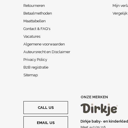
Retourneren
Mijn verl
Betaalmethoden
Vergelij
Maattabellen
Contact & FAQ's
Vacatures
Algemene voorwaarden
Auteursrecht en Disclaimer
Privacy Policy
B2B registratie
Sitemap
ONZE MERKEN
CALL US
Dirkje baby- en kinderkle
EMAIL US
Maat 44 t/m 116